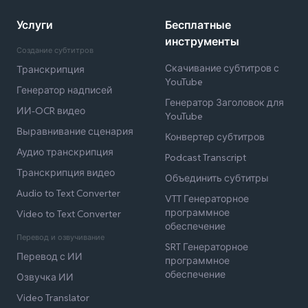
Услуги
Бесплатные
инструменты
Создание субтитров
Скачивание субтитров с
Транскрипция
YouTube
Генератор надписей
Генератор Заголовок для
ИИ-OCR видео
YouTube
Выравнивание сценария
Конвертер субтитров
Аудио транскрипция
Podcast Transcript
Транскрипция видео
Объединить субтитры
Audio to Text Converter
VTT Генераторное
программное
Video to Text Converter
обеспечение
Перевод и озвучивание
SRT Генераторное
Перевод с ИИ
программное
обеспечение
Озвучка ИИ
Video Translator