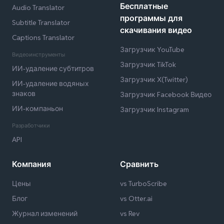
Бесплатные
Audio Translator
программы для
Subtitle Translator
скачивания видео
Captions Translator
Загрузчик YouTube
Видеоинструменты
Загрузчик TikTok
ИИ-удаление субтитров
Загрузчик X(Twitter)
ИИ-удаление водяных
знаков
Загрузчик Facebook Видео
ИИ-компаньон
Загрузчик Instagram
Разработчики
API
Компания
Сравнить
Цены
vs TurboScribe
Блог
vs Otter.ai
Журнал изменений
vs Rev