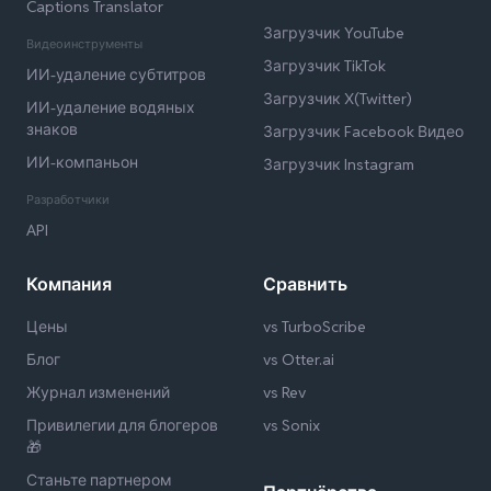
Captions Translator
Загрузчик YouTube
Видеоинструменты
Загрузчик TikTok
ИИ-удаление субтитров
Загрузчик X(Twitter)
ИИ-удаление водяных
знаков
Загрузчик Facebook Видео
ИИ-компаньон
Загрузчик Instagram
Разработчики
API
Компания
Сравнить
Цены
vs TurboScribe
Блог
vs Otter.ai
Журнал изменений
vs Rev
Привилегии для блогеров
vs Sonix
🎁
Станьте партнером