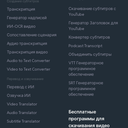
Создание субтитров
Скачивание субтитров с
Транскрипция
YouTube
Генератор надписей
Генератор Заголовок для
ИИ-OCR видео
YouTube
Сопоставление сценария
Конвертер субтитров
Аудио транскрипция
Podcast Transcript
Транскрипция видео
Объединить субтитры
Audio to Text Converter
VTT Генераторное
программное
Video to Text Converter
обеспечение
Перевод и озвучивание
SRT Генераторное
Перевод с ИИ
программное
обеспечение
Озвучка ИИ
Video Translator
Бесплатные
Audio Translator
программы для
Subtitle Translator
скачивания видео