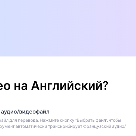
о на Английский?
ш аудио/видеофайл
айл для перевода. Нажмите кнопку "Выбрать файл", чтобы
струмент автоматически транскрибирует Французский аудио/