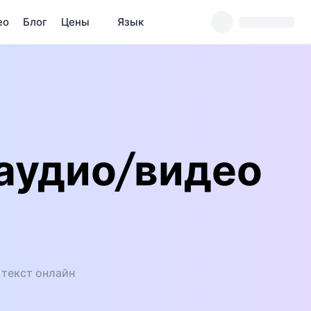
ео
Блог
Цены
Язык
аудио/видео
 текст онлайн