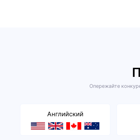
П
Опережайте конкуре
Английский