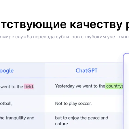
тствующие качеству 
в мире служба перевода субтитров с глубоким учетом к