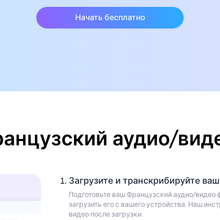
Начать бесплатно
ранцузский аудио/виде
Загрузите и транскрибируйте ва
Подготовьте ваш Французский аудио/видео ф
загрузить его с вашего устройства. Наш ин
видео после загрузки.