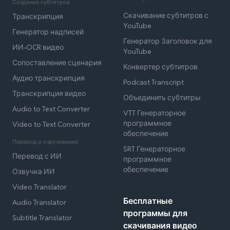
Создание субтитров
Скачивание субтитров с
Транскрипция
YouTube
Генератор надписей
Генератор Заголовок для
ИИ-OCR видео
YouTube
Сопоставление сценария
Конвертер субтитров
Аудио транскрипция
Podcast Transcript
Транскрипция видео
Объединить субтитры
Audio to Text Converter
VTT Генераторное
программное
Video to Text Converter
обеспечение
Перевод и озвучивание
SRT Генераторное
Перевод с ИИ
программное
обеспечение
Озвучка ИИ
Video Translator
Бесплатные
Audio Translator
программы для
Subtitle Translator
скачивания видео