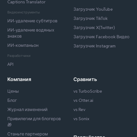
Captions Translator
Загрузчик YouTube
Видеоинструменты
Загрузчик TikTok
ИИ-удаление субтитров
Загрузчик X(Twitter)
ИИ-удаление водяных
знаков
Загрузчик Facebook Видео
ИИ-компаньон
Загрузчик Instagram
Разработчики
API
Компания
Сравнить
Цены
vs TurboScribe
Блог
vs Otter.ai
Журнал изменений
vs Rev
Привилегии для блогеров
vs Sonix
🎁
Станьте партнером