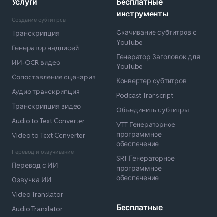
Услуги
Бесплатные
инструменты
Создание субтитров
Скачивание субтитров с
Транскрипция
YouTube
Генератор надписей
Генератор Заголовок для
ИИ-OCR видео
YouTube
Сопоставление сценария
Конвертер субтитров
Аудио транскрипция
Podcast Transcript
Транскрипция видео
Объединить субтитры
Audio to Text Converter
VTT Генераторное
программное
Video to Text Converter
обеспечение
Перевод и озвучивание
SRT Генераторное
Перевод с ИИ
программное
обеспечение
Озвучка ИИ
Video Translator
Бесплатные
Audio Translator