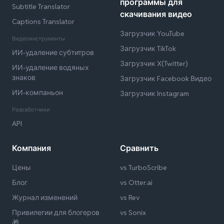
программы для
Subtitle Translator
скачивания видео
Captions Translator
Загрузчик YouTube
Видеоинструменты
Загрузчик TikTok
ИИ-удаление субтитров
Загрузчик X(Twitter)
ИИ-удаление водяных
знаков
Загрузчик Facebook Видео
ИИ-компаньон
Загрузчик Instagram
Разработчики
API
Компания
Сравнить
Цены
vs TurboScribe
Блог
vs Otter.ai
Журнал изменений
vs Rev
Привилегии для блогеров
vs Sonix
🎁