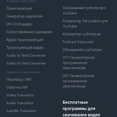
Создание субтитров
Скачивание субтитров с
Транскрипция
YouTube
Генератор надписей
Генератор Заголовок для
ИИ-OCR видео
YouTube
Сопоставление сценария
Конвертер субтитров
Аудио транскрипция
Podcast Transcript
Транскрипция видео
Объединить субтитры
Audio to Text Converter
VTT Генераторное
программное
Video to Text Converter
обеспечение
Перевод и озвучивание
SRT Генераторное
Перевод с ИИ
программное
обеспечение
Озвучка ИИ
Video Translator
Бесплатные
Audio Translator
программы для
Subtitle Translator
скачивания видео