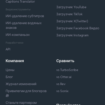
Captions Translator
Загрузчик YouTube
Видеоинструменты
Загрузчик TikTok
ИИ-удаление субтитров
Загрузчик X(Twitter)
ИИ-удаление водяных
знаков
Загрузчик Facebook Видео
ИИ-компаньон
Загрузчик Instagram
Разработчики
API
Компания
Сравнить
Цены
vs TurboScribe
Блог
vs Otter.ai
Журнал изменений
vs Rev
Привилегии для блогеров
vs Sonix
🎁
Станьте партнером