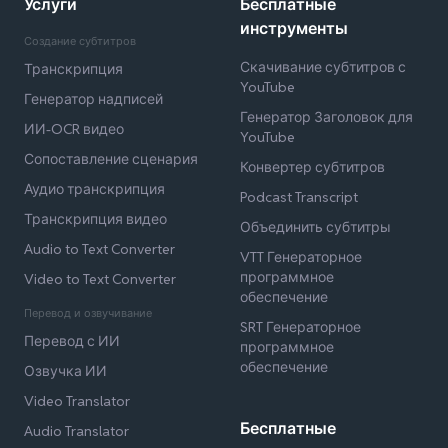
Услуги
Бесплатные
инструменты
Создание субтитров
Скачивание субтитров с
Транскрипция
YouTube
Генератор надписей
Генератор Заголовок для
ИИ-OCR видео
YouTube
Сопоставление сценария
Конвертер субтитров
Аудио транскрипция
Podcast Transcript
Транскрипция видео
Объединить субтитры
Audio to Text Converter
VTT Генераторное
программное
Video to Text Converter
обеспечение
Перевод и озвучивание
SRT Генераторное
Перевод с ИИ
программное
обеспечение
Озвучка ИИ
Video Translator
Бесплатные
Audio Translator