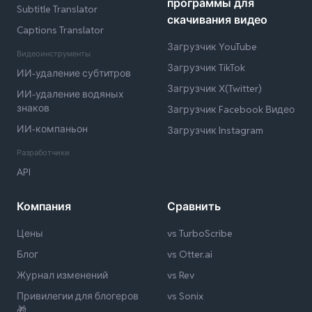
программы для
Subtitle Translator
скачивания видео
Captions Translator
Загрузчик YouTube
Видеоинструменты
Загрузчик TikTok
ИИ-удаление субтитров
Загрузчик X(Twitter)
ИИ-удаление водяных
знаков
Загрузчик Facebook Видео
ИИ-компаньон
Загрузчик Instagram
Разработчики
API
Компания
Сравнить
Цены
vs TurboScribe
Блог
vs Otter.ai
Журнал изменений
vs Rev
Привилегии для блогеров
vs Sonix
🎁