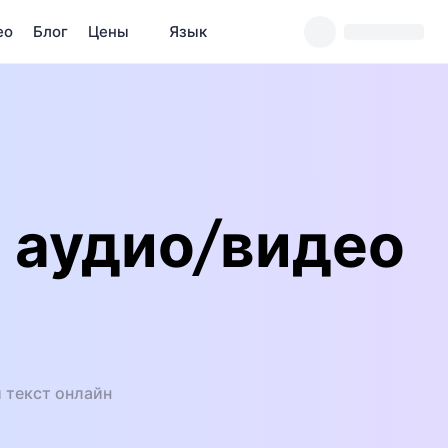
ео
Блог
Цены
Язык
 аудио/видео
 текст онлайн