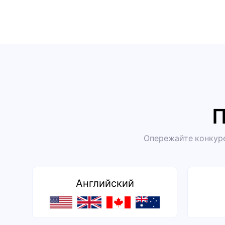
П
Опережайте конкуре
Английский