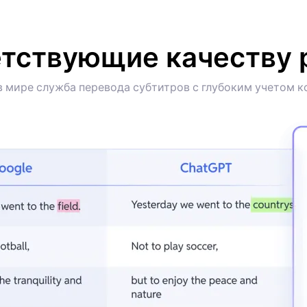
тствующие качеству 
в мире служба перевода субтитров с глубоким учетом к