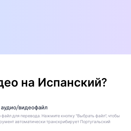
део на Испанский?
ш аудио/видеофайл
 файл для перевода. Нажмите кнопку "Выбрать файл", чтобы
струмент автоматически транскрибирует Португальский