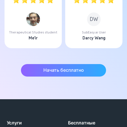
DW
Therapeutical Studies student
SubEasy.ai User
Me'ir
Darcy Wang
Начать бесплатно
Услуги
Бесплатные