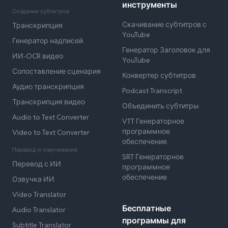
инструменты
Создание субтитров
Скачивание субтитров с
Транскрипция
YouTube
Генератор надписей
Генератор Заголовок для
ИИ-OCR видео
YouTube
Сопоставление сценария
Конвертер субтитров
Аудио транскрипция
Podcast Transcript
Транскрипция видео
Объединить субтитры
Audio to Text Converter
VTT Генераторное
программное
Video to Text Converter
обеспечение
Перевод и озвучивание
SRT Генераторное
Перевод с ИИ
программное
обеспечение
Озвучка ИИ
Video Translator
Бесплатные
Audio Translator
программы для
Subtitle Translator