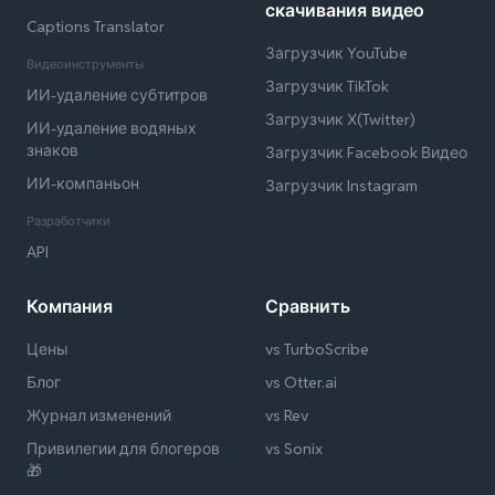
скачивания видео
Captions Translator
Загрузчик YouTube
Видеоинструменты
Загрузчик TikTok
ИИ-удаление субтитров
Загрузчик X(Twitter)
ИИ-удаление водяных
знаков
Загрузчик Facebook Видео
ИИ-компаньон
Загрузчик Instagram
Разработчики
API
Компания
Сравнить
Цены
vs TurboScribe
Блог
vs Otter.ai
Журнал изменений
vs Rev
Привилегии для блогеров
vs Sonix
🎁