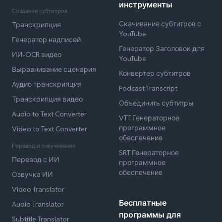
инструменты
Создание субтитров
Скачивание субтитров с
Транскрипция
YouTube
Генератор надписей
Генератор Заголовок для
ИИ-OCR видео
YouTube
Выравнивание сценария
Конвертер субтитров
Аудио транскрипция
Podcast Transcript
Транскрипция видео
Объединить субтитры
Audio to Text Converter
VTT Генераторное
программное
Video to Text Converter
обеспечение
Перевод и озвучивание
SRT Генераторное
Перевод с ИИ
программное
обеспечение
Озвучка ИИ
Video Translator
Бесплатные
Audio Translator
программы для
Subtitle Translator