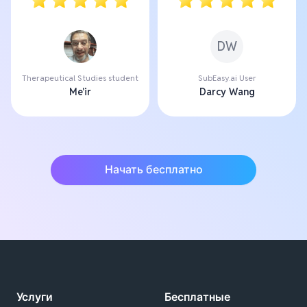
DW
Therapeutical Studies student
SubEasy.ai User
Me'ir
Darcy Wang
Начать бесплатно
Услуги
Бесплатные