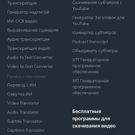
Скачивание субтитров с
Транскрипция
YouTube
Генератор надписей
Генератор Заголовок для
ИИ-OCR видео
YouTube
Выравнивание сценария
Конвертер субтитров
Аудио транскрипция
Podcast Transcript
Транскрипция видео
Объединить субтитры
Audio to Text Converter
VTT Генераторное
программное
Video to Text Converter
обеспечение
Перевод и озвучивание
SRT Генераторное
Перевод с ИИ
программное
обеспечение
Озвучка ИИ
Video Translator
Бесплатные
Audio Translator
программы для
Subtitle Translator
скачивания видео
Captions Translator