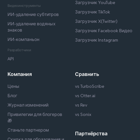
Загрузчик YouTube
Видеоинструменты
Загрузчик TikTok
ИИ-удаление субтитров
Загрузчик X(Twitter)
ИИ-удаление водяных
знаков
Загрузчик Facebook Видео
ИИ-компаньон
Загрузчик Instagram
Разработчики
API
Компания
Сравнить
Цены
vs TurboScribe
Блог
vs Otter.ai
Журнал изменений
vs Rev
Привилегии для блогеров
vs Sonix
🎁
Станьте партнером
Партнёрства
Скидка для образования и