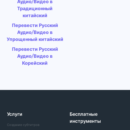
Аудио/Видео в
Традиционный
китайский
Перевести Русский
Аудио/Видео в
Упрощенный китайский
Перевести Русский
Аудио/Видео в
Корейский
Услуги
Бесплатные
инструменты
Создание субтитров