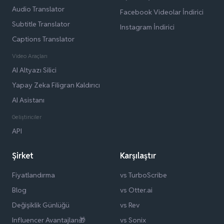
Audio Translator
Facebook Videolar İndirici
Subtitle Translator
Instagram İndirici
Captions Translator
Video Araçları
AI Altyazı Silici
Yapay Zeka Filigran Kaldırıcı
AI Asistanı
Geliştiriciler
API
Şirket
Karşılaştır
Fiyatlandırma
vs TurboScribe
Blog
vs Otter.ai
Değişiklik Günlüğü
vs Rev
Influencer Avantajları🎁
vs Sonix