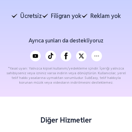
Ücretsiz
Filigran yok
Reklam yok
Ayrıca şunları da destekliyoruz
*Yasal uyarı: Yalnızca kişisel kullanım/yedekleme içindir. İçeriği yalnızca
sahibiyseniz veya izniniz varsa indirin veya dönüştürün. Kullanıcılar, yerel
telif hakkı yasalarına uymaktan sorumludur. SubEasy, telif hakkıyla
korunan müzik veya videoların indirilmesini desteklemez.
Diğer Hizmetler