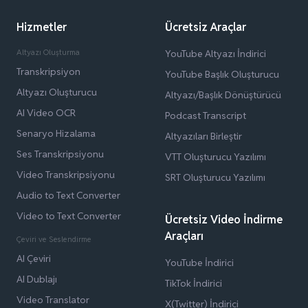
Hizmetler
Ücretsiz Araçlar
Altyazı Oluşturma
YouTube Altyazı İndirici
Transkripsiyon
YouTube Başlık Oluşturucu
Altyazı Oluşturucu
Altyazı/Başlık Dönüştürücü
AI Video OCR
Podcast Transcript
Senaryo Hizalama
Altyazıları Birleştir
Ses Transkripsiyonu
VTT Oluşturucu Yazılımı
Video Transkripsiyonu
SRT Oluşturucu Yazılımı
Audio to Text Converter
Video to Text Converter
Ücretsiz Video İndirme
Araçları
Çeviri ve Seslendirme
AI Çeviri
YouTube İndirici
AI Dublajı
TikTok İndirici
Video Translator
X(Twitter) İndirici