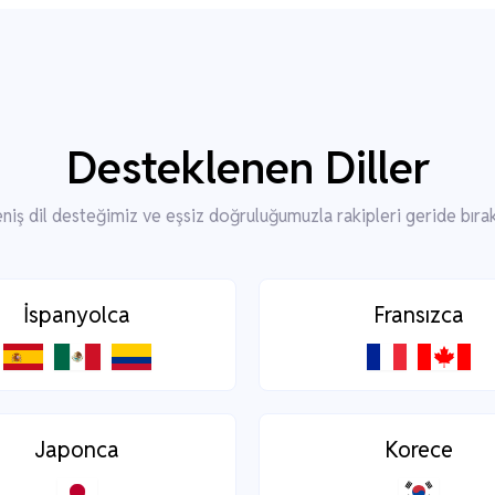
Desteklenen Diller
niş dil desteğimiz ve eşsiz doğruluğumuzla rakipleri geride bırak
İspanyolca
Fransızca
Japonca
Korece