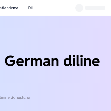
yatlandırma
Dil
u German diline
tinine dönüştürün