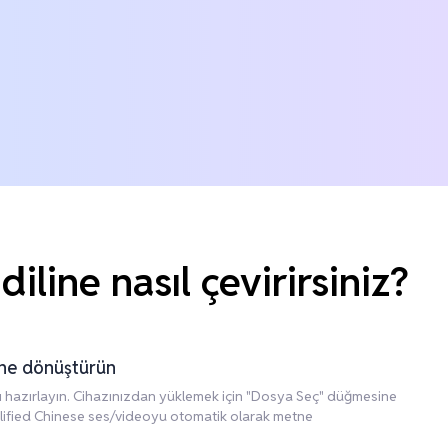
line nasıl çevirirsiniz?
tne dönüştürün
zı hazırlayın. Cihazınızdan yüklemek için "Dosya Seç" düğmesine
plified Chinese ses/videoyu otomatik olarak metne