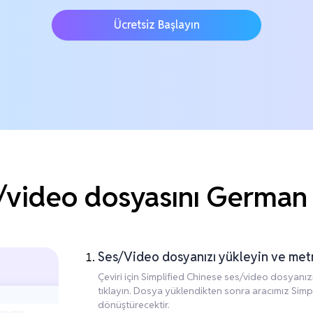
Ücretsiz Başlayın
video dosyasını German di
Ses/Video dosyanızı yükleyin ve me
Çeviri için Simplified Chinese ses/video dosyanı
tıklayın. Dosya yüklendikten sonra aracımız Sim
dönüştürecektir.