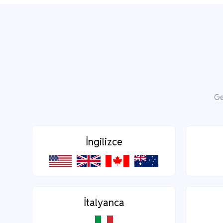
Ge
İngilizce
İtalyanca