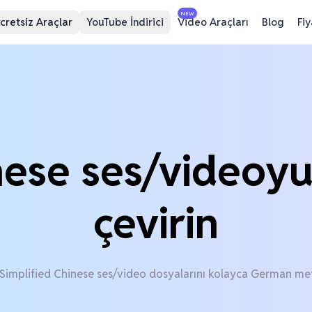
NEW
cretsiz Araçlar
YouTube İndirici
Video Araçları
Blog
Fi
nese ses/videoy
çevirin
 Simplified Chinese ses/video dosyalarını kolayca German me