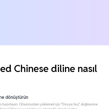
ed Chinese diline nasıl
tne dönüştürün
ızı hazırlayın. Cihazınızdan yüklemek için "Dosya Seç" düğmesine