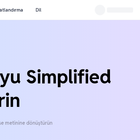
yatlandırma
Dil
yu Simplified
rin
ese metinine dönüştürün