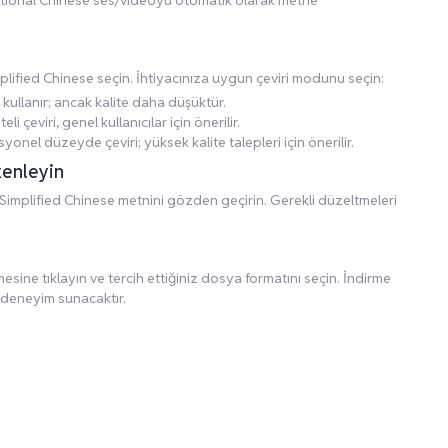
ditional Chinese ses/videoyu otomatik olarak metne
mplified Chinese seçin. İhtiyacınıza uygun çeviri modunu seçin:
 kullanır; ancak kalite daha düşüktür.
li çeviri, genel kullanıcılar için önerilir.
yonel düzeyde çeviri; yüksek kalite talepleri için önerilir.
zenleyin
implified Chinese metnini gözden geçirin. Gerekli düzeltmeleri
ine tıklayın ve tercih ettiğiniz dosya formatını seçin. İndirme
 deneyim sunacaktır.