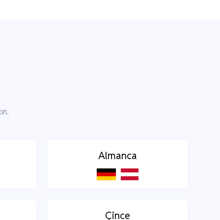
ın.
Almanca
Çince