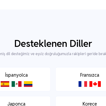
Desteklenen Diller
niş dil desteğimiz ve eşsiz doğruluğumuzla rakipleri geride bırak
İspanyolca
Fransızca
Japonca
Korece