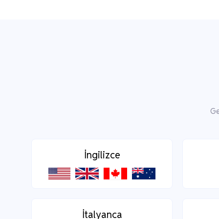
Ge
İngilizce
İtalyanca