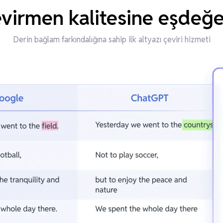
irmen kalitesine eşdeğer
Derin bağlam farkındalığına sahip ilk altyazı çeviri hizmeti