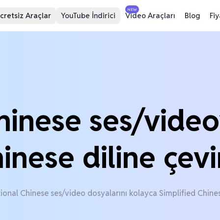
NEW
cretsiz Araçlar
YouTube İndirici
Video Araçları
Blog
Fi
Chinese ses/video
inese diline çevi
tional Chinese ses/video dosyalarını kolayca Simplified Chin