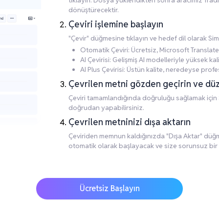
tıklayın. Dosya yüklendikten sonra aracımız Tra
dönüştürecektir.
Çeviri işlemine başlayın
"Çevir" düğmesine tıklayın ve hedef dil olarak Si
Otomatik Çeviri: Ücretsiz, Microsoft Translate
AI Çevirisi: Gelişmiş AI modelleriyle yüksek kalite
AI Plus Çevirisi: Üstün kalite, neredeyse profes
Çevrilen metni gözden geçirin ve dü
Çeviri tamamlandığında doğruluğu sağlamak için S
doğrudan yapabilirsiniz.
Çevrilen metninizi dışa aktarın
Çeviriden memnun kaldığınızda "Dışa Aktar" düğmes
otomatik olarak başlayacak ve size sorunsuz bir
Ücretsiz Başlayın