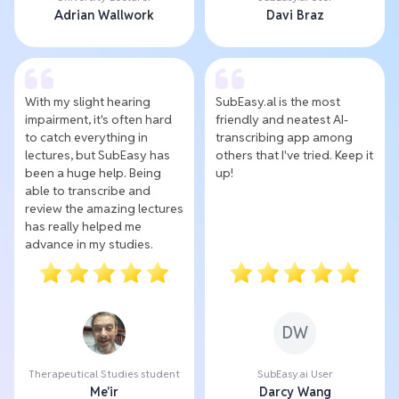
Adrian Wallwork
Davi Braz
With my slight hearing
SubEasy.al is the most
impairment, it's often hard
friendly and neatest AI-
to catch everything in
transcribing app among
lectures, but SubEasy has
others that I've tried. Keep it
been a huge help. Being
up!
able to transcribe and
review the amazing lectures
has really helped me
advance in my studies.
DW
Therapeutical Studies student
SubEasy.ai User
Me'ir
Darcy Wang