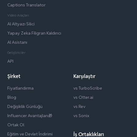
Captions Translator
Video Araçları
AI Altyazı Silici
Yapay Zeka Filigran Kaldırıcı
AI Asistanı
Geliştiriciler
API
Şirket
Karşılaştır
Fiyatlandırma
vs TurboScribe
Blog
vs Otter.ai
Değişiklik Günlüğü
vs Rev
Influencer Avantajları🎁
vs Sonix
Ortak Ol
Eğitim ve Devlet İndirimi
İş Ortaklıkları