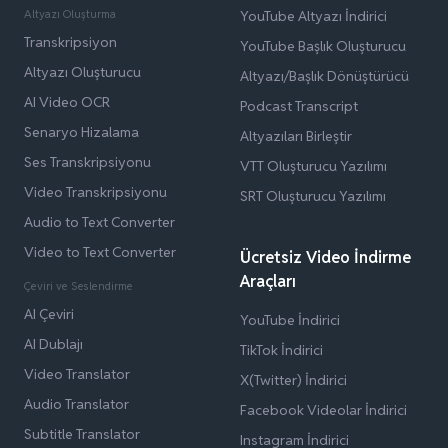
Altyazı Oluşturma
YouTube Altyazı İndirici
Transkripsiyon
YouTube Başlık Oluşturucu
Altyazı Oluşturucu
Altyazı/Başlık Dönüştürücü
AI Video OCR
Podcast Transcript
Senaryo Hizalama
Altyazıları Birleştir
Ses Transkripsiyonu
VTT Oluşturucu Yazılımı
Video Transkripsiyonu
SRT Oluşturucu Yazılımı
Audio to Text Converter
Video to Text Converter
Ücretsiz Video İndirme
Araçları
Çeviri ve Seslendirme
AI Çeviri
YouTube İndirici
AI Dublajı
TikTok İndirici
Video Translator
X(Twitter) İndirici
Audio Translator
Facebook Videolar İndirici
Subtitle Translator
Instagram İndirici