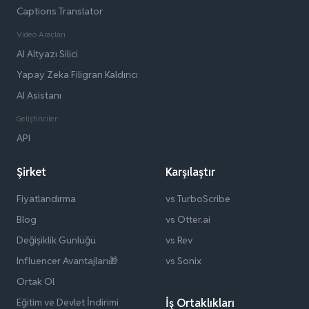
Captions Translator
Video Araçları
AI Altyazı Silici
Yapay Zeka Filigran Kaldırıcı
AI Asistanı
Geliştiriciler
API
Şirket
Karşılaştır
Fiyatlandırma
vs TurboScribe
Blog
vs Otter.ai
Değişiklik Günlüğü
vs Rev
Influencer Avantajları🎁
vs Sonix
Ortak Ol
Eğitim ve Devlet İndirimi
İş Ortaklıkları