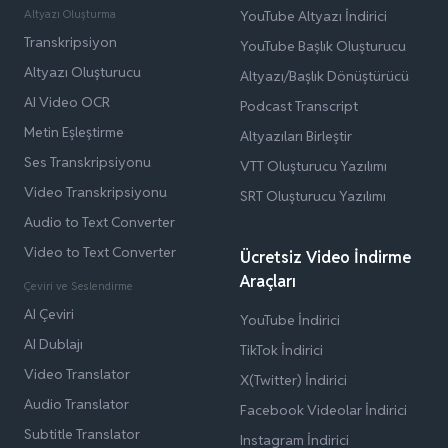
Altyazı Oluşturma
YouTube Altyazı İndirici
Transkripsiyon
YouTube Başlık Oluşturucu
Altyazı Oluşturucu
Altyazı/Başlık Dönüştürücü
AI Video OCR
Podcast Transcript
Metin Eşleştirme
Altyazıları Birleştir
Ses Transkripsiyonu
VTT Oluşturucu Yazılımı
Video Transkripsiyonu
SRT Oluşturucu Yazılımı
Audio to Text Converter
Video to Text Converter
Ücretsiz Video İndirme
Araçları
Çeviri ve Seslendirme
AI Çeviri
YouTube İndirici
AI Dublajı
TikTok İndirici
Video Translator
X(Twitter) İndirici
Audio Translator
Facebook Videolar İndirici
Subtitle Translator
Instagram İndirici