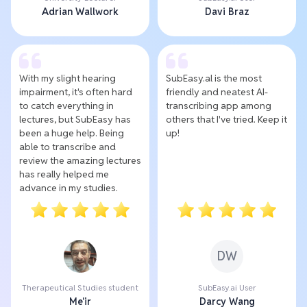
Adrian Wallwork
Davi Braz
With my slight hearing
SubEasy.al is the most
impairment, it's often hard
friendly and neatest AI-
to catch everything in
transcribing app among
lectures, but SubEasy has
others that I've tried. Keep it
been a huge help. Being
up!
able to transcribe and
review the amazing lectures
has really helped me
advance in my studies.
DW
Therapeutical Studies student
SubEasy.ai User
Me'ir
Darcy Wang