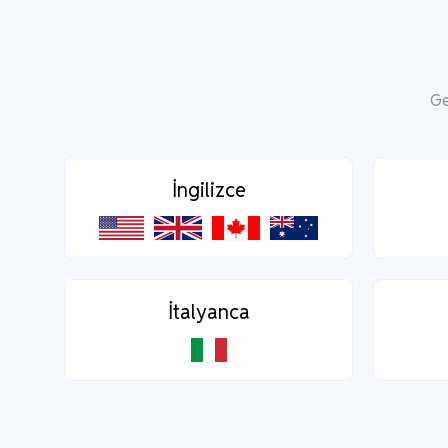
Ge
İngilizce
İtalyanca