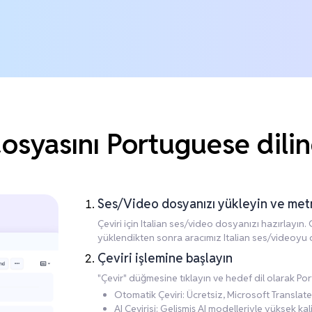
osyasını Portuguese diline
Ses/Video dosyanızı yükleyin ve me
Çeviri için Italian ses/video dosyanızı hazırlayı
yüklendikten sonra aracımız Italian ses/videoyu
Çeviri işlemine başlayın
"Çevir" düğmesine tıklayın ve hedef dil olarak Po
Otomatik Çeviri: Ücretsiz, Microsoft Translate
AI Çevirisi: Gelişmiş AI modelleriyle yüksek kalite