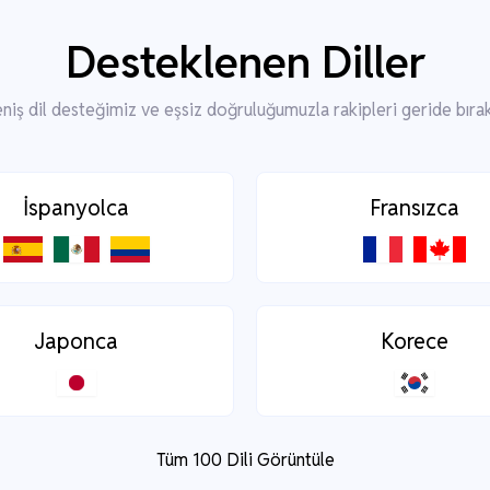
Desteklenen Diller
niş dil desteğimiz ve eşsiz doğruluğumuzla rakipleri geride bırak
İspanyolca
Fransızca
Japonca
Korece
Tüm 100 Dili Görüntüle