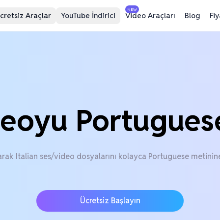
NEW
cretsiz Araçlar
YouTube İndirici
Video Araçları
Blog
Fi
deoyu Portuguese
arak Italian ses/video dosyalarını kolayca Portuguese metini
Ücretsiz Başlayın