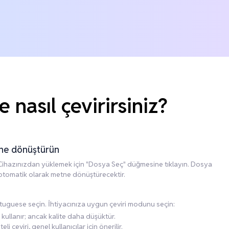
 nasıl çevirirsiniz?
tne dönüştürün
n. Cihazınızdan yüklemek için "Dosya Seç" düğmesine tıklayın. Dosya
 otomatik olarak metne dönüştürecektir.
rtuguese seçin. İhtiyacınıza uygun çeviri modunu seçin:
 kullanır; ancak kalite daha düşüktür.
li çeviri, genel kullanıcılar için önerilir.