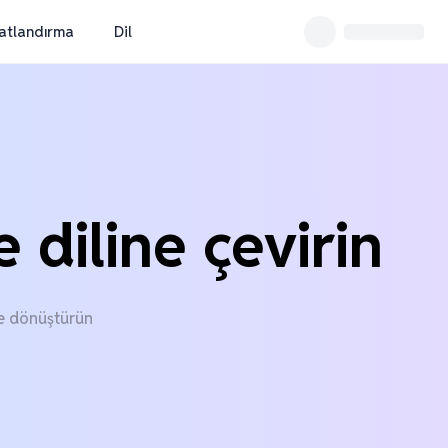
yatlandırma
Dil
 diline çevirin
ne dönüştürün