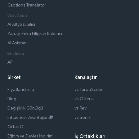
Captions Translator
Video Araçları
AI Altyazı Silici
Yapay Zeka Filigran Kaldırıcı
AI Asistanı
Geliştiriciler
API
Şirket
Karşılaştır
Fiyatlandırma
vs TurboScribe
Blog
vs Otter.ai
Değişiklik Günlüğü
vs Rev
Influencer Avantajları🎁
vs Sonix
Ortak Ol
Eğitim ve Devlet İndirimi
İş Ortaklıkları