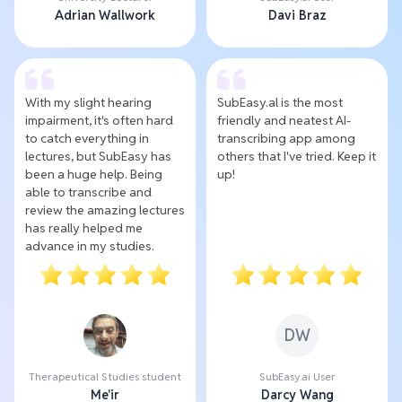
Adrian Wallwork
Davi Braz
With my slight hearing
SubEasy.al is the most
impairment, it's often hard
friendly and neatest AI-
to catch everything in
transcribing app among
lectures, but SubEasy has
others that I've tried. Keep it
been a huge help. Being
up!
able to transcribe and
review the amazing lectures
has really helped me
advance in my studies.
DW
Therapeutical Studies student
SubEasy.ai User
Me'ir
Darcy Wang