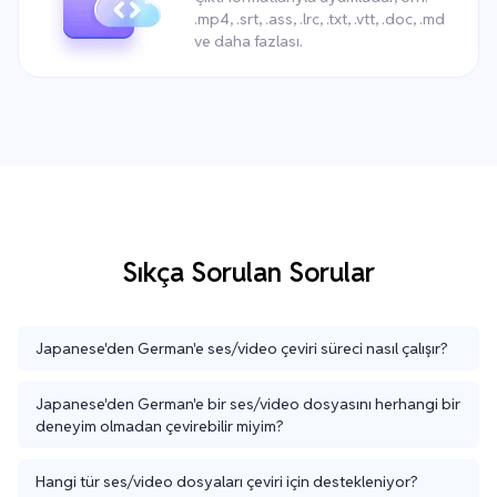
.mp4, .srt, .ass, .lrc, .txt, .vtt, .doc, .md
ve daha fazlası.
Sıkça Sorulan Sorular
Japanese'den German'e ses/video çeviri süreci nasıl çalışır?
Japanese'den German'e bir ses/video dosyasını herhangi bir
deneyim olmadan çevirebilir miyim?
Hangi tür ses/video dosyaları çeviri için destekleniyor?