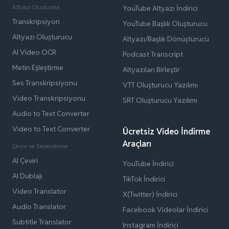
Altyazı Oluşturma
YouTube Altyazı İndirici
Transkripsiyon
YouTube Başlık Oluşturucu
Altyazı Oluşturucu
Altyazı/Başlık Dönüştürücü
AI Video OCR
Podcast Transcript
Metin Eşleştirme
Altyazıları Birleştir
Ses Transkripsiyonu
VTT Oluşturucu Yazılımı
Video Transkripsiyonu
SRT Oluşturucu Yazılımı
Audio to Text Converter
Video to Text Converter
Ücretsiz Video İndirme
Araçları
Çeviri ve Seslendirme
AI Çeviri
YouTube İndirici
AI Dublajı
TikTok İndirici
Video Translator
X(Twitter) İndirici
Audio Translator
Facebook Videolar İndirici
Subtitle Translator
Instagram İndirici