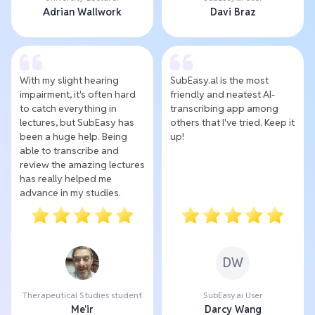
Adrian Wallwork
Davi Braz
With my slight hearing
SubEasy.al is the most
impairment, it's often hard
friendly and neatest AI-
to catch everything in
transcribing app among
lectures, but SubEasy has
others that I've tried. Keep it
been a huge help. Being
up!
able to transcribe and
review the amazing lectures
has really helped me
advance in my studies.
DW
Therapeutical Studies student
SubEasy.ai User
Me'ir
Darcy Wang