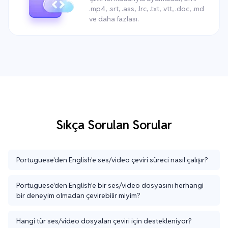
.mp4, .srt, .ass, .lrc, .txt, .vtt, .doc, .md
ve daha fazlası.
Sıkça Sorulan Sorular
Portuguese'den English'e ses/video çeviri süreci nasıl çalışır?
Portuguese'den English'e bir ses/video dosyasını herhangi
bir deneyim olmadan çevirebilir miyim?
Hangi tür ses/video dosyaları çeviri için destekleniyor?