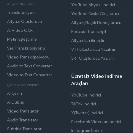
Altyazı Oluşturma
YouTube Altyazı İndirici
Transkripsiyon
YouTube Başlık Oluşturucu
Altyazı Oluşturucu
Altyazı/Başlık Dönüştürücü
AI Video OCR
Podcast Transcript
Metin Eşleştirme
Altyazıları Birleştir
Ses Transkripsiyonu
VTT Oluşturucu Yazılımı
Video Transkripsiyonu
SRT Oluşturucu Yazılımı
Audio to Text Converter
Video to Text Converter
Ücretsiz Video İndirme
Araçları
Çeviri ve Seslendirme
AI Çeviri
YouTube İndirici
AI Dublajı
TikTok İndirici
Video Translator
X(Twitter) İndirici
Audio Translator
Facebook Videolar İndirici
Subtitle Translator
Instagram İndirici