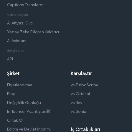
Captions Translator
Video Araçları
AI Altyazı Silici
Yapay Zeka Filigran Kaldırıcı
AI Asistanı
Geliştiriciler
API
Şirket
Karşılaştır
Fiyatlandırma
vs TurboScribe
Blog
vs Otter.ai
Değişiklik Günlüğü
vs Rev
Influencer Avantajları🎁
vs Sonix
Ortak Ol
Eğitim ve Devlet İndirimi
İş Ortaklıkları