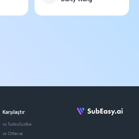
Karşılaştır
vs TurboScribe
vs Otter.ai