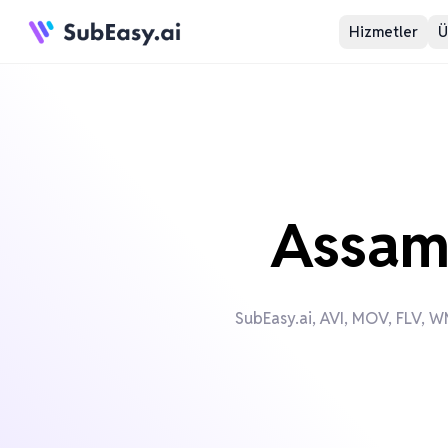
Hizmetler
Ü
Assam
SubEasy.ai, AVI, MOV, FLV, WM