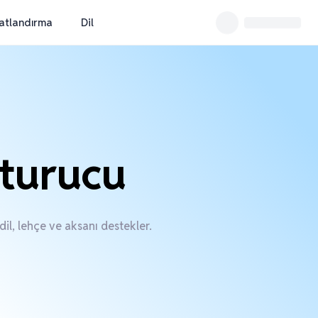
yatlandırma
Dil
turucu
il, lehçe ve aksanı destekler.