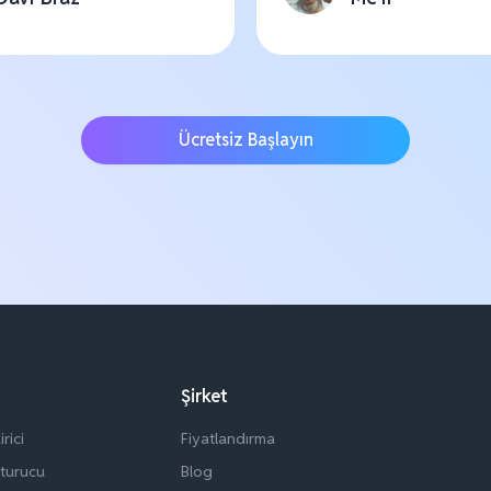
Ücretsiz Başlayın
Şirket
rici
Fiyatlandırma
şturucu
Blog