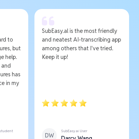
SubEasy.al is the most friendly
ard to
and neatest AI-transcribing app
ures, but
among others that I've tried.
e help.
Keep it up!
e and
ures has
ce in my
 student
SubEasy.ai User
DW
Darcy Wang