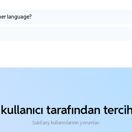
ther language?
kullanıcı tarafından terci
SubEasy kullanıcılarının yorumları