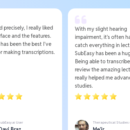
 precisely, I really liked
With my slight hearing
rface and the features.
impairment, it's often h
t has been the best I've
catch everything in lect
r making transcriptions.
SubEasy has been a hug
Being able to transcrib
review the amazing lect
really helped me advan
studies.
SubEasy.ai User
Therapeutical Studies
Davi Braz
Me'ir