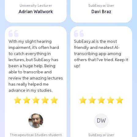
University Lecturer
SubEasy.ai User
Adrian Wallwork
Davi Braz
With my slight hearing
SubEasy.al is the most
impairment, it's often hard
friendly and neatest AI-
to catch everything in
transcribing app among
lectures, but SubEasy has
others that I've tried. Keep it
been a huge help. Being
up!
able to transcribe and
review the amazing lectures
has really helped me
advance in my studies.
DW
Therapeutical Studies student
SubEasy.ai User