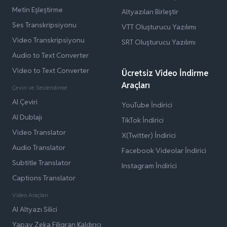
Metin Eşleştirme
Altyazıları Birleştir
Ses Transkripsiyonu
VTT Oluşturucu Yazılımı
Video Transkripsiyonu
SRT Oluşturucu Yazılımı
Audio to Text Converter
Video to Text Converter
Ücretsiz Video İndirme
Araçları
Çeviri ve Seslendirme
AI Çeviri
YouTube İndirici
AI Dublajı
TikTok İndirici
Video Translator
X(Twitter) İndirici
Audio Translator
Facebook Videolar İndirici
Subtitle Translator
Instagram İndirici
Captions Translator
Video Araçları
AI Altyazı Silici
Yapay Zeka Filigran Kaldırıcı