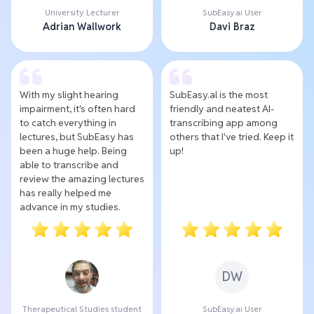
University Lecturer
SubEasy.ai User
Adrian Wallwork
Davi Braz
With my slight hearing
SubEasy.al is the most
impairment, it's often hard
friendly and neatest AI-
to catch everything in
transcribing app among
lectures, but SubEasy has
others that I've tried. Keep it
been a huge help. Being
up!
able to transcribe and
review the amazing lectures
has really helped me
advance in my studies.
DW
Therapeutical Studies student
SubEasy.ai User