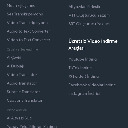
Metin Eşleştirme
Altyazıları Birleştir
Ses Transkripsiyonu
VTT Oluşturucu Yazılımı
Video Transkripsiyonu
SRT Oluşturucu Yazılımı
Audio to Text Converter
Video to Text Converter
Ücretsiz Video İndirme
Araçları
Çeviri ve Seslendirme
AI Çeviri
YouTube İndirici
AI Dublajı
TikTok İndirici
Video Translator
X(Twitter) İndirici
Audio Translator
Facebook Videolar İndirici
Subtitle Translator
Instagram İndirici
Captions Translator
Video Araçları
AI Altyazı Silici
Yapay Zeka Filigran Kaldırıcı