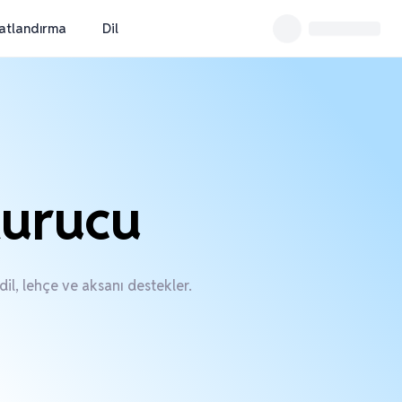
yatlandırma
Dil
turucu
il, lehçe ve aksanı destekler.