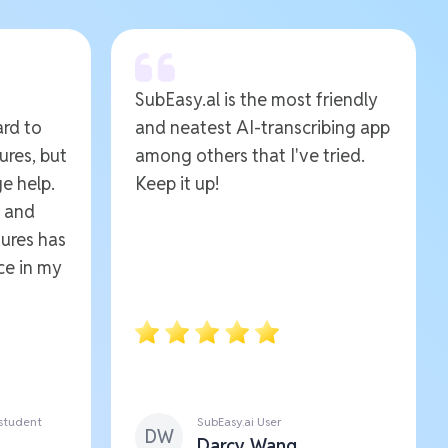
SubEasy.al is the most friendly
ard to
and neatest AI-transcribing app
ures, but
among others that I've tried.
e help.
Keep it up!
e and
ures has
ce in my
 student
SubEasy.ai User
DW
Darcy Wang