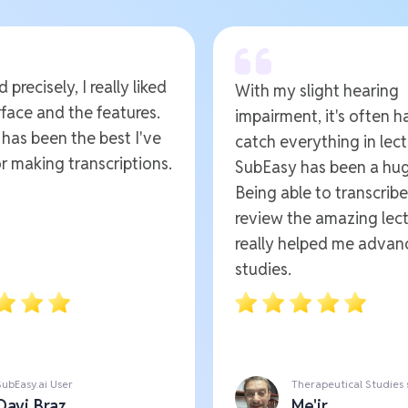
 precisely, I really liked
With my slight hearing
rface and the features.
impairment, it's often h
t has been the best I've
catch everything in lect
r making transcriptions.
SubEasy has been a hug
Being able to transcrib
review the amazing lect
really helped me advan
studies.
SubEasy.ai User
Therapeutical Studies
Davi Braz
Me'ir