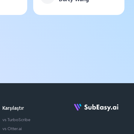
Karşılaştır
vs TurboScribe
vs Otter.ai