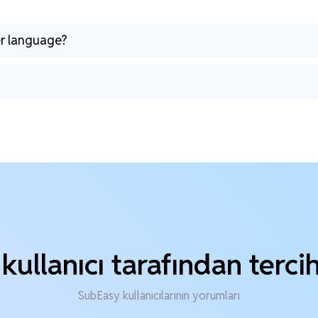
er language?
kullanıcı tarafından terci
SubEasy kullanıcılarının yorumları