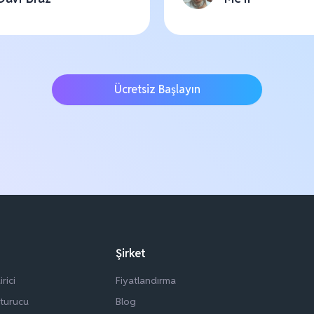
Ücretsiz Başlayın
Şirket
rici
Fiyatlandırma
şturucu
Blog