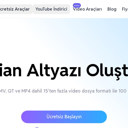
NEW
cretsiz Araçlar
YouTube İndirici
Video Araçları
Blog
Fi
ian Altyazı Oluş
V, QT ve MP4 dahil 15'ten fazla video dosya formatı ile 100 d
Ücretsiz Başlayın