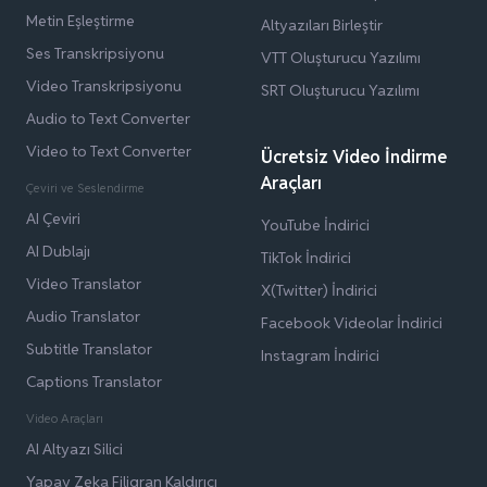
Metin Eşleştirme
Altyazıları Birleştir
Ses Transkripsiyonu
VTT Oluşturucu Yazılımı
Video Transkripsiyonu
SRT Oluşturucu Yazılımı
Audio to Text Converter
Video to Text Converter
Ücretsiz Video İndirme
Araçları
Çeviri ve Seslendirme
AI Çeviri
YouTube İndirici
AI Dublajı
TikTok İndirici
Video Translator
X(Twitter) İndirici
Audio Translator
Facebook Videolar İndirici
Subtitle Translator
Instagram İndirici
Captions Translator
Video Araçları
AI Altyazı Silici
Yapay Zeka Filigran Kaldırıcı