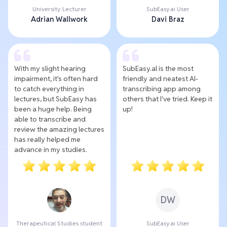
University Lecturer
SubEasy.ai User
Adrian Wallwork
Davi Braz
With my slight hearing
SubEasy.al is the most
impairment, it's often hard
friendly and neatest AI-
to catch everything in
transcribing app among
lectures, but SubEasy has
others that I've tried. Keep it
been a huge help. Being
up!
able to transcribe and
review the amazing lectures
has really helped me
advance in my studies.
DW
Therapeutical Studies student
SubEasy.ai User