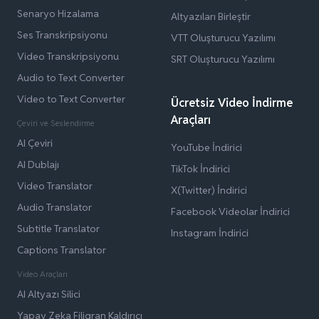
Senaryo Hizalama
Altyazıları Birleştir
Ses Transkripsiyonu
VTT Oluşturucu Yazılımı
Video Transkripsiyonu
SRT Oluşturucu Yazılımı
Audio to Text Converter
Video to Text Converter
Ücretsiz Video İndirme
Araçları
Çeviri ve Seslendirme
AI Çeviri
YouTube İndirici
AI Dublajı
TikTok İndirici
Video Translator
X(Twitter) İndirici
Audio Translator
Facebook Videolar İndirici
Subtitle Translator
Instagram İndirici
Captions Translator
Video Araçları
AI Altyazı Silici
Yapay Zeka Filigran Kaldırıcı