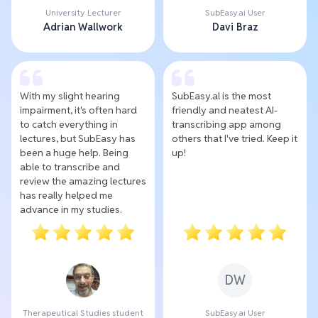
University Lecturer
SubEasy.ai User
Adrian Wallwork
Davi Braz
With my slight hearing
SubEasy.al is the most
impairment, it's often hard
friendly and neatest AI-
to catch everything in
transcribing app among
lectures, but SubEasy has
others that I've tried. Keep it
been a huge help. Being
up!
able to transcribe and
review the amazing lectures
has really helped me
advance in my studies.
DW
Therapeutical Studies student
SubEasy.ai User