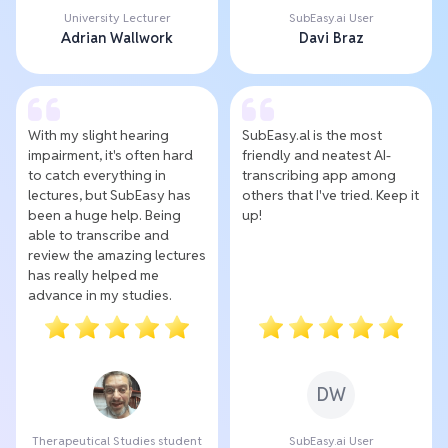
University Lecturer
SubEasy.ai User
Adrian Wallwork
Davi Braz
With my slight hearing
SubEasy.al is the most
impairment, it's often hard
friendly and neatest AI-
to catch everything in
transcribing app among
lectures, but SubEasy has
others that I've tried. Keep it
been a huge help. Being
up!
able to transcribe and
review the amazing lectures
has really helped me
advance in my studies.
DW
Therapeutical Studies student
SubEasy.ai User