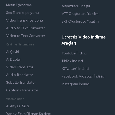
Metin Eşleştirme
Altyazıları Birleştir
Ses Transkripsiyonu
VTT Oluşturucu Yazılımı
Video Transkripsiyonu
SRT Oluşturucu Yazılımı
Audio to Text Converter
Video to Text Converter
Ücretsiz Video İndirme
Araçları
Çeviri ve Seslendirme
AI Çeviri
YouTube İndirici
AI Dublajı
TikTok İndirici
Video Translator
X(Twitter) İndirici
Audio Translator
Facebook Videolar İndirici
Subtitle Translator
Instagram İndirici
Captions Translator
Video Araçları
AI Altyazı Silici
Yapay Zeka Filigran Kaldırıcı