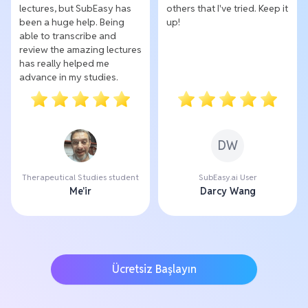
lectures, but SubEasy has
others that I've tried. Keep it
been a huge help. Being
up!
able to transcribe and
review the amazing lectures
has really helped me
advance in my studies.
DW
Therapeutical Studies student
SubEasy.ai User
Me'ir
Darcy Wang
Ücretsiz Başlayın