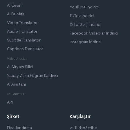
AI Çeviri
YouTube İndirici
AI Dublajı
TikTok İndirici
Video Translator
X(Twitter) İndirici
Audio Translator
Facebook Videolar İndirici
Subtitle Translator
Instagram İndirici
Captions Translator
Video Araçları
AI Altyazı Silici
Yapay Zeka Filigran Kaldırıcı
AI Asistanı
Geliştiriciler
API
Şirket
Karşılaştır
Fiyatlandırma
vs TurboScribe