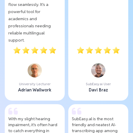
flow seamlessly. It's a
powerful tool for
academics and
professionals needing
reliable multilingual
support.
University Lecturer
SubEasy.ai User
Adrian Wallwork
Davi Braz
With my slight hearing
SubEasy.al is the most
impairment, it's often hard
friendly and neatest AI-
to catch everything in
transcribing app among