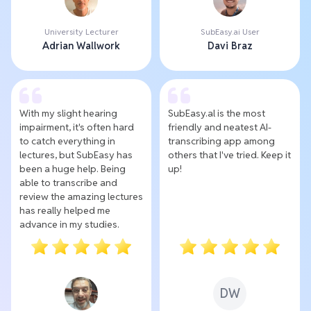
University Lecturer
SubEasy.ai User
Adrian Wallwork
Davi Braz
With my slight hearing
SubEasy.al is the most
impairment, it's often hard
friendly and neatest AI-
to catch everything in
transcribing app among
lectures, but SubEasy has
others that I've tried. Keep it
been a huge help. Being
up!
able to transcribe and
review the amazing lectures
has really helped me
advance in my studies.
DW