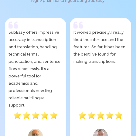
Nghe phản hồi từ người dùng SubEasy
SubEasy offers impressive
It worked precisely, I really
accuracy in transcription
liked the interface and the
and translation, handling
features. So far, it has been
technical terms,
the best I've found for
punctuation, and sentence
making transcriptions.
flow seamlessly. It's a
powerful tool for
academics and
professionals needing
reliable multilingual
support.