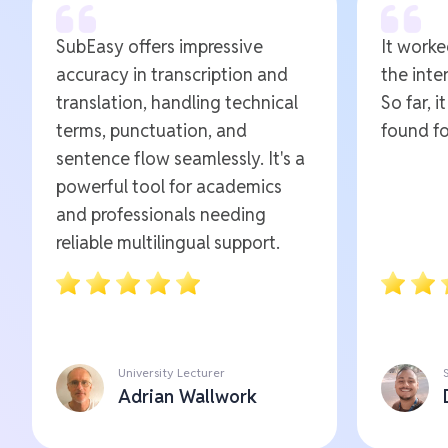
SubEasy offers impressive
It worked
accuracy in transcription and
the inte
translation, handling technical
So far, i
terms, punctuation, and
found fo
sentence flow seamlessly. It's a
powerful tool for academics
and professionals needing
reliable multilingual support.
University Lecturer
Adrian Wallwork