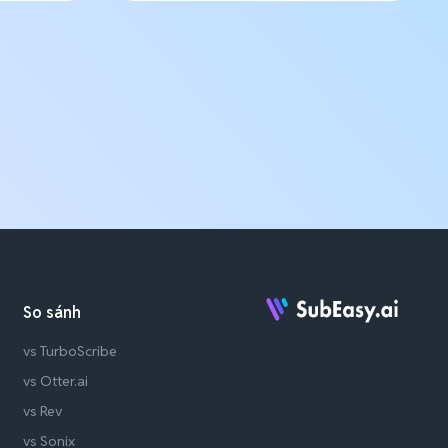
So sánh
vs TurboScribe
vs Otter.ai
vs Rev
vs Sonix