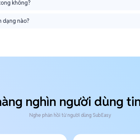
 xong không?
nh dạng nào?
àng nghìn người dùng ti
Nghe phản hồi từ người dùng SubEasy