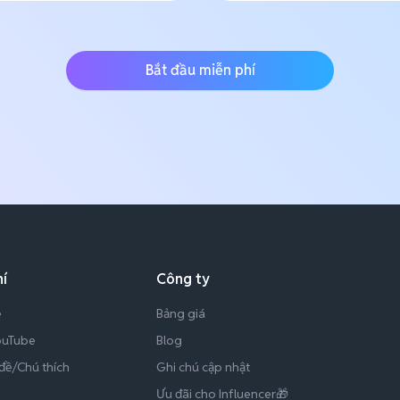
Bắt đầu miễn phí
í
Công ty
e
Bảng giá
YouTube
Blog
đề/Chú thích
Ghi chú cập nhật
Ưu đãi cho Influencer🎁