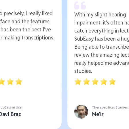
 precisely, I really liked
With my slight hearing
rface and the features.
impairment, it's often h
t has been the best I've
catch everything in lect
r making transcriptions.
SubEasy has been a hug
Being able to transcrib
review the amazing lect
really helped me advan
studies.
SubEasy.ai User
Therapeutical Studies
Davi Braz
Me'ir