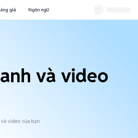
ảng giá
Ngôn ngữ
hanh và video
 và video của bạn