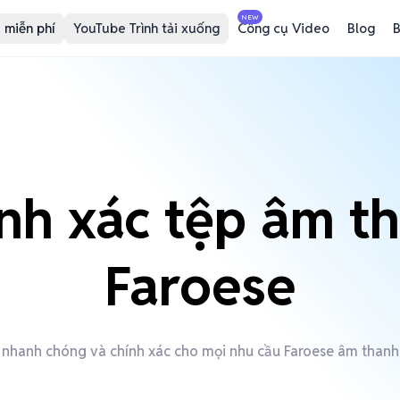
NEW
 miễn phí
YouTube Trình tải xuống
Công cụ Video
Blog
B
nh xác tệp âm t
Faroese
 nhanh chóng và chính xác cho mọi nhu cầu Faroese âm thanh