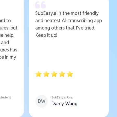
SubEasy.al is the most friendly
ard to
and neatest AI-transcribing app
ures, but
among others that I've tried.
e help.
Keep it up!
e and
ures has
ce in my
 student
SubEasy.ai User
DW
Darcy Wang