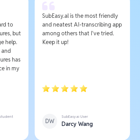
SubEasy.al is the most friendly
ard to
and neatest AI-transcribing app
ures, but
among others that I've tried.
e help.
Keep it up!
e and
ures has
ce in my
 student
SubEasy.ai User
DW
Darcy Wang