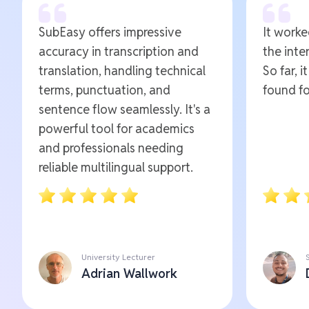
SubEasy offers impressive
It worked
accuracy in transcription and
the inte
translation, handling technical
So far, i
terms, punctuation, and
found fo
sentence flow seamlessly. It's a
powerful tool for academics
and professionals needing
reliable multilingual support.
University Lecturer
Adrian Wallwork