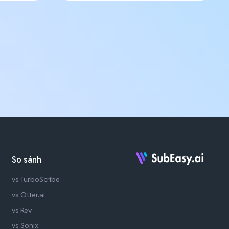
So sánh
vs TurboScribe
vs Otter.ai
vs Rev
vs Sonix