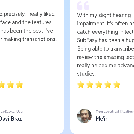
 precisely, I really liked
With my slight hearing
rface and the features.
impairment, it's often h
t has been the best I've
catch everything in lect
r making transcriptions.
SubEasy has been a hug
Being able to transcrib
review the amazing lect
really helped me advan
studies.
SubEasy.ai User
Therapeutical Studies
Davi Braz
Me'ir