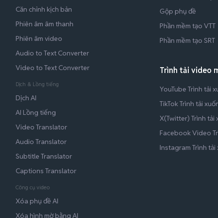
Căn chỉnh kịch bản
Gộp phụ đề
Phiên âm âm thanh
Phần mềm tạo VTT
Phiên âm video
Phần mềm tạo SRT
Audio to Text Converter
Video to Text Converter
Trình tải video 
Dịch & Lồng tiếng
YouTube Trình tải 
Dịch AI
TikTok Trình tải xuố
AI Lồng tiếng
X(Twitter) Trình tải
Video Translator
Facebook Video Trì
Audio Translator
Instagram Trình tải
Subtitle Translator
Captions Translator
Công cụ video
Xóa phụ đề AI
Xóa hình mờ bằng AI