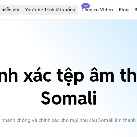
NEW
 miễn phí
YouTube Trình tải xuống
Công cụ Video
Blog
B
nh xác tệp âm t
Somali
 nhanh chóng và chính xác cho mọi nhu cầu Somali âm thanh