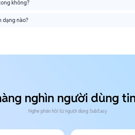
 xong không?
nh dạng nào?
àng nghìn người dùng ti
Nghe phản hồi từ người dùng SubEasy