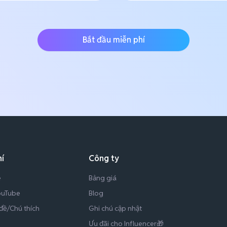
Bắt đầu miễn phí
í
Công ty
e
Bảng giá
YouTube
Blog
đề/Chú thích
Ghi chú cập nhật
Ưu đãi cho Influencer🎁