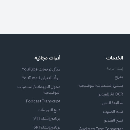
الخدمات
أدوات مجانية
إنشاء الترجمة
منزّل ترجمات YouTube
تفريغ
مولّد العنوان لـYouTube
منشئ التسميات التوضيحية
محول الترجمات/التسميات
التوضيحية
AI OCR للفيديو
Podcast Transcript
مطابقة النص
دمج الترجمات
نسخ الصوت
برنامج إنشاء VTT
نسخ الفيديو
برنامج إنشاء SRT
Audio to Text Converter