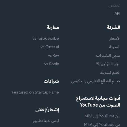
المطورون
API
الشركة
مقارنة
الأسعار
vs TurboScribe
المدونة
vs Otter.ai
سجل التغييرات
vs Rev
مزايا المؤثرين🎁
vs Sonix
انضم كشريك
خصم للقطاع التعليمي والحكومي
شراكات
Featured on Startup Fame
أدوات مجانية لاستخراج
الصوت من YouTube
إشعار/إعلان
من YouTube إلى MP3
ليس لدينا تطبيق
من YouTube إلى M4A