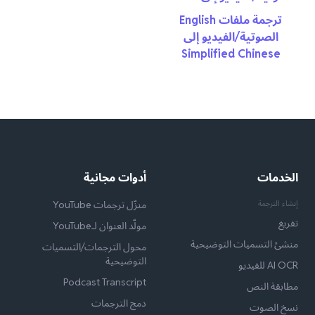
ترجمة ملفات English
الصوتية/الفيديو إلى
Simplified Chinese
الخدمات
أدوات مجانية
إنشاء الترجمة
منزّل ترجمات YouTube
تفريغ
مولّد العنوان لـYouTube
منشئ التسميات التوضيحية
محول الترجمات/التسميات
التوضيحية
AI OCR للفيديو
Podcast Transcript
مطابقة النص
دمج الترجمات
نسخ الصوت