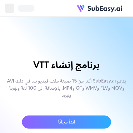
برنامج إنشاء VTT
يدعم SubEasy.ai أكثر من 15 صيغة ملف فيديو بما في ذلك AVI
وMOV وFLV وWMV وQT وMP4، بالإضافة إلى 100 لغة ولهجة
ونبرة.
ابدأ مجانًا