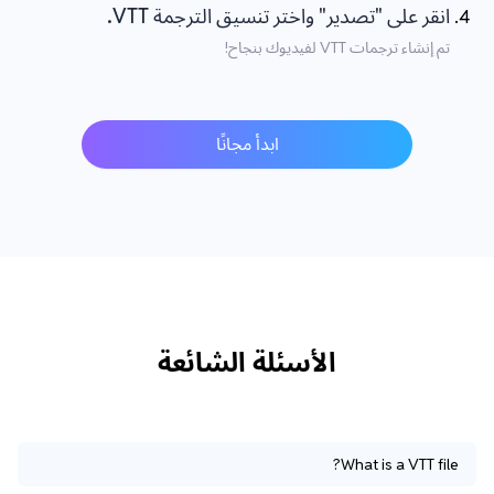
انقر على "تصدير" واختر تنسيق الترجمة VTT.
تم إنشاء ترجمات VTT لفيديوك بنجاح!
ابدأ مجانًا
الأسئلة الشائعة
What is a VTT file?