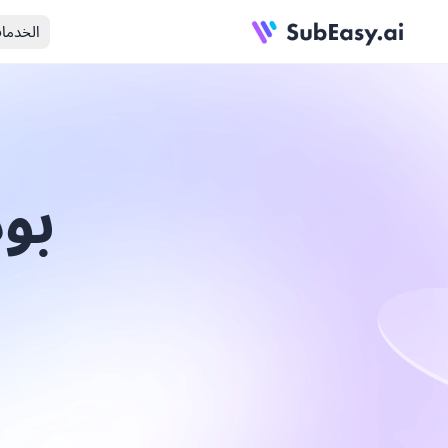
الخدما
بودك