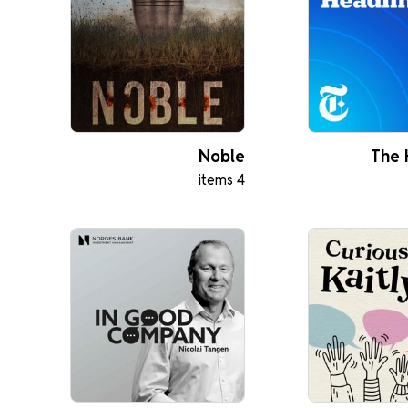
Noble
The 
4 items