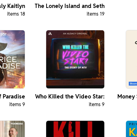
ly Kaitlyn
The Lonely Island and Seth
18 items
19 items
Meyers Podcast
f Paradise
Who Killed the Video Star:
Money 
9 items
9 items
The Story of MTV