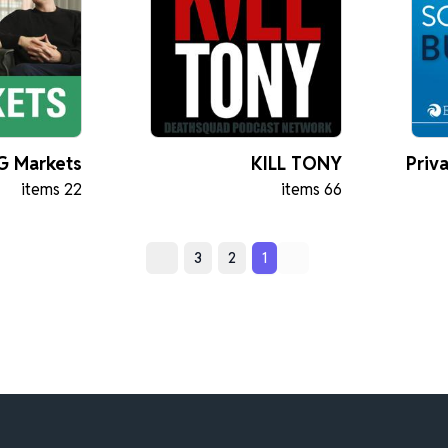
G Markets
KILL TONY
Priv
22 items
66 items
Karma 
3
2
1