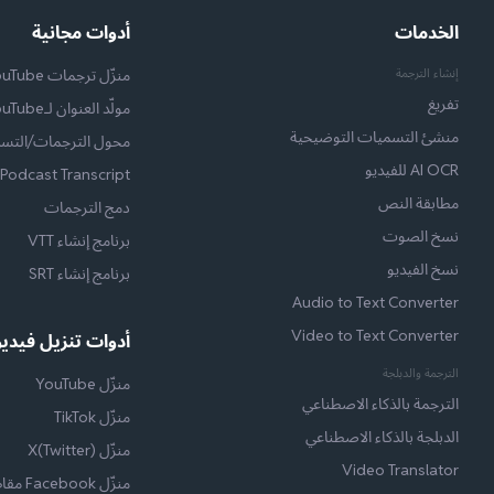
الخدمات
أدوات مجانية
إنشاء الترجمة
منزّل ترجمات YouTube
تفريغ
مولّد العنوان لـYouTube
منشئ التسميات التوضيحية
محول الترجمات/التسم
AI OCR للفيديو
Podcast Transcript
مطابقة النص
دمج الترجمات
نسخ الصوت
برنامج إنشاء VTT
نسخ الفيديو
برنامج إنشاء SRT
Audio to Text Converter
Video to Text Converter
أدوات تنزيل فيديو
الترجمة والدبلجة
منزّل YouTube
الترجمة بالذكاء الاصطناعي
منزّل TikTok
الدبلجة بالذكاء الاصطناعي
منزّل X(Twitter)
Video Translator
منزّل Facebook مقاطع الفيديو