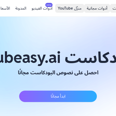
NEW
ت
أدوات مجانية
منزّل YouTube
أدوات الفيديو
المدونة
الأسعار
است Subeasy.ai
احصل على نصوص البودكاست مجانًا
ابدأ مجانًا