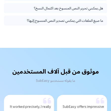
هل يمكنني تحرير النص المنسوخ بعد اكتمال النسخ؟
ما صيغ الملفات التي يمكنني تصدير النص المنسوخ إليها؟
موثوق من قبل آلاف المستخدمين
ما يقوله مستخدمو SubEasy
It worked precisely, I really
SubEasy offers impressive