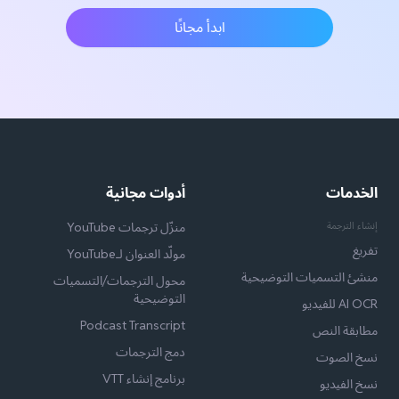
ابدأ مجانًا
الخدمات
أدوات مجانية
إنشاء الترجمة
منزّل ترجمات YouTube
تفريغ
مولّد العنوان لـYouTube
منشئ التسميات التوضيحية
محول الترجمات/التسميات
التوضيحية
AI OCR للفيديو
Podcast Transcript
مطابقة النص
دمج الترجمات
نسخ الصوت
برنامج إنشاء VTT
نسخ الفيديو