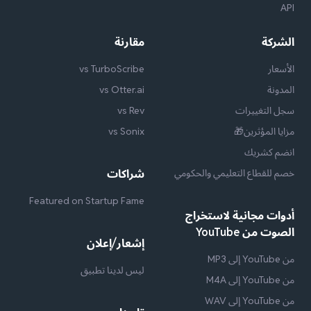
API
الشركة
مقارنة
الأسعار
vs TurboScribe
المدونة
vs Otter.ai
سجل التغييرات
vs Rev
مزايا المؤثرين🎁
vs Sonix
انضم كشريك
خصم للقطاع التعليمي والحكومي
شراكات
Featured on Startup Fame
أدوات مجانية لاستخراج
الصوت من YouTube
إشعار/إعلان
من YouTube إلى MP3
ليس لدينا تطبيق
من YouTube إلى M4A
من YouTube إلى WAV