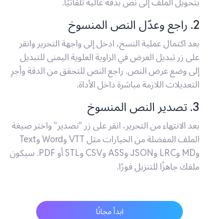
بتحويل الملف إلى نص بدقة عالية تلقائيًا.
2. راجع وعدّل النص المنسوخ
بعد اكتمال عملية النسخ، ادخل إلى واجهة التحرير وانقر
على زر تبديل العرض في الزاوية العلوية اليمنى للتبديل
إلى وضع عرض النص. راجع النص للتحقق من الدقة وأجرِ
التعديلات اللازمة مباشرة داخل الأداة.
3. تصدير النص المنسوخ
بعد الانتهاء من التحرير، انقر على زر "تصدير" واختر صيغة
الملف المفضلة من الخيارات مثل VTT وWord وText
وMD وLRC وJSON وASS وCSV وSTL أو PDF. سيكون
ملفك جاهزًا للتنزيل فورًا.
ابدأ مجانًا