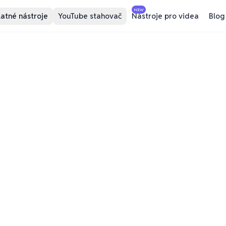
NEW
atné nástroje
YouTube stahovač
Nástroje pro videa
Blog