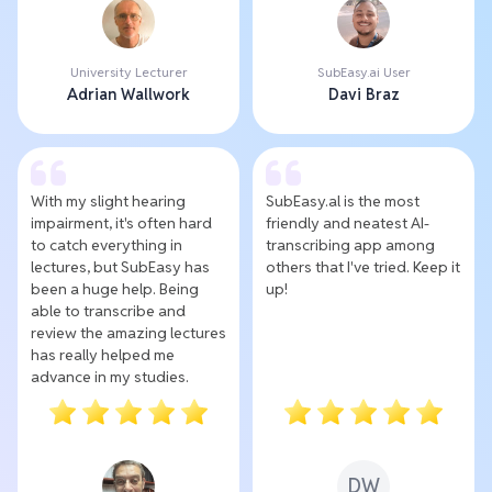
University Lecturer
SubEasy.ai User
Adrian Wallwork
Davi Braz
With my slight hearing
SubEasy.al is the most
impairment, it's often hard
friendly and neatest AI-
to catch everything in
transcribing app among
lectures, but SubEasy has
others that I've tried. Keep it
been a huge help. Being
up!
able to transcribe and
review the amazing lectures
has really helped me
advance in my studies.
DW