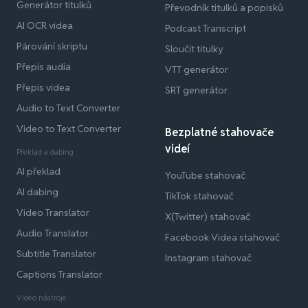
Generátor titulků
Převodník titulků a popisků
AI OCR videa
Podcast Transcript
Párování skriptu
Sloučit titulky
Přepis audia
VTT generátor
Přepis videa
SRT generátor
Audio to Text Converter
Video to Text Converter
Bezplatné stahovače
videí
Překlad a dabing
AI překlad
YouTube stahovač
AI dabing
TikTok stahovač
Video Translator
X(Twitter) stahovač
Audio Translator
Facebook Videa stahovač
Subtitle Translator
Instagram stahovač
Captions Translator
Video nástroje