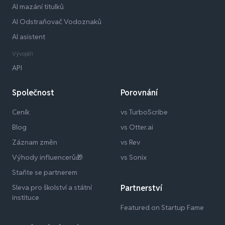
AI mazání titulků
AI Odstraňovač Vodoznaků
AI asistent
Vývojáři
API
Společnost
Porovnání
Ceník
vs TurboScribe
Blog
vs Otter.ai
Záznam změn
vs Rev
Výhody influencerů🎁
vs Sonix
Staňte se partnerem
Sleva pro školství a státní
Partnerství
instituce
Featured on Startup Fame