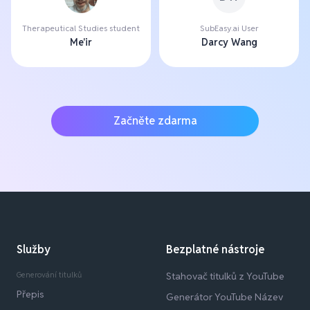
Therapeutical Studies student
SubEasy.ai User
Me'ir
Darcy Wang
Začněte zdarma
Služby
Bezplatné nástroje
Generování titulků
Stahovač titulků z YouTube
Přepis
Generátor YouTube Název