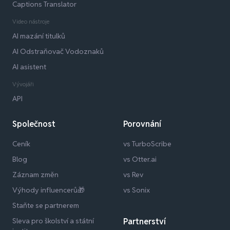
Captions Translator
Video nástroje
AI mazání titulků
AI Odstraňovač Vodoznaků
AI asistent
Vývojáři
API
Společnost
Porovnání
Ceník
vs TurboScribe
Blog
vs Otter.ai
Záznam změn
vs Rev
Výhody influencerů🎁
vs Sonix
Staňte se partnerem
Sleva pro školství a státní
Partnerství