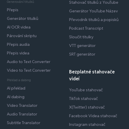
Generování titulků
Stahovač titulků z YouTube
Přepis
Generátor YouTube Název
Generátor titulků
Převodník titulků a popisků
AI OCR videa
Podcast Transcript
Párování skriptu
Sloučit titulky
Přepis audia
VTT generátor
Přepis videa
SRT generátor
Audio to Text Converter
Video to Text Converter
Bezplatné stahovače
videí
Překlad a dabing
AI překlad
YouTube stahovač
AI dabing
TikTok stahovač
Video Translator
X(Twitter) stahovač
Audio Translator
Facebook Videa stahovač
Subtitle Translator
Instagram stahovač