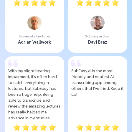
University Lecturer
SubEasy.ai User
Adrian Wallwork
Davi Braz
With my slight hearing
SubEasy.al is the most
impairment, it's often hard
friendly and neatest AI-
to catch everything in
transcribing app among
lectures, but SubEasy has
others that I've tried. Keep it
been a huge help. Being
up!
able to transcribe and
review the amazing lectures
has really helped me
advance in my studies.