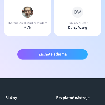
DW
Therapeutical Studies student
SubEasy.ai User
Me'ir
Darcy Wang
Začněte zdarma
Služby
Bezplatné nástroje