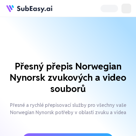
Přesný přepis Norwegian
Nynorsk zvukových a video
souborů
Přesné a rychlé přepisovací služby pro všechny vaše
Norwegian Nynorsk potřeby v oblasti zvuku a videa