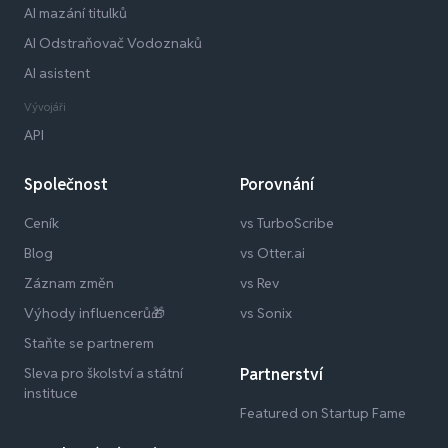
AI mazání titulků
AI Odstraňovač Vodoznaků
AI asistent
Vývojáři
API
Společnost
Porovnání
Ceník
vs TurboScribe
Blog
vs Otter.ai
Záznam změn
vs Rev
Výhody influencerů🎁
vs Sonix
Staňte se partnerem
Sleva pro školství a státní
Partnerství
instituce
Featured on Startup Fame