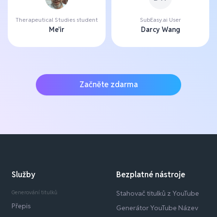
Therapeutical Studies student
SubEasy.ai User
Me'ir
Darcy Wang
Začněte zdarma
Služby
Bezplatné nástroje
Generování titulků
Stahovač titulků z YouTube
Přepis
Generátor YouTube Název