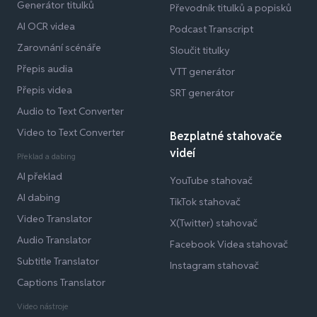
Generátor titulků
Převodník titulků a popisků
AI OCR videa
Podcast Transcript
Zarovnání scénáře
Sloučit titulky
Přepis audia
VTT generátor
Přepis videa
SRT generátor
Audio to Text Converter
Video to Text Converter
Bezplatné stahovače
videí
Překlad a dabing
AI překlad
YouTube stahovač
AI dabing
TikTok stahovač
Video Translator
X(Twitter) stahovač
Audio Translator
Facebook Videa stahovač
Subtitle Translator
Instagram stahovač
Captions Translator
Video nástroje