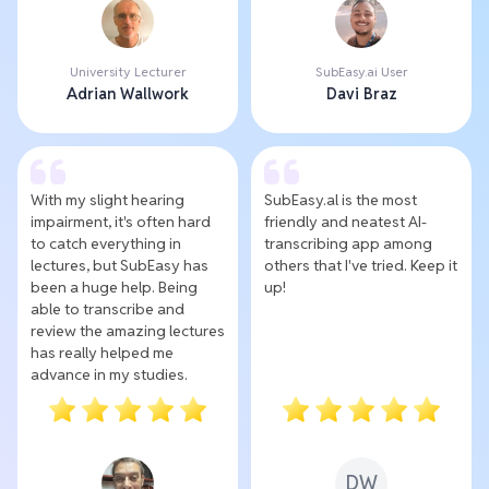
University Lecturer
SubEasy.ai User
Adrian Wallwork
Davi Braz
With my slight hearing
SubEasy.al is the most
impairment, it's often hard
friendly and neatest AI-
to catch everything in
transcribing app among
lectures, but SubEasy has
others that I've tried. Keep it
been a huge help. Being
up!
able to transcribe and
review the amazing lectures
has really helped me
advance in my studies.
DW