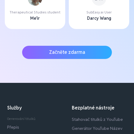
Therapeutical Studies student
SubEasy.ai User
Me'ir
Darcy Wang
Začněte zdarma
Služby
Bezplatné nástroje
Generování titulků
Stahovač titulků z YouTube
Přepis
Generátor YouTube Název