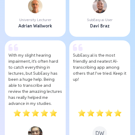
University Lecturer
SubEasy.ai User
Adrian Wallwork
Davi Braz
With my slight hearing
SubEasy.al is the most
impairment, it's often hard
friendly and neatest AI-
to catch everything in
transcribing app among
lectures, but SubEasy has
others that I've tried. Keep it
been a huge help. Being
up!
able to transcribe and
review the amazing lectures
has really helped me
advance in my studies.
DW