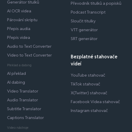
Generátor titulků
Převodník titulků a popisků
AI OCR videa
Podcast Transcript
Párování skriptu
Sloučit titulky
Přepis audia
VTT generátor
Přepis videa
SRT generátor
Audio to Text Converter
Video to Text Converter
Bezplatné stahovače
videí
Překlad a dabing
AI překlad
YouTube stahovač
AI dabing
TikTok stahovač
Video Translator
X(Twitter) stahovač
Audio Translator
Facebook Videa stahovač
Subtitle Translator
Instagram stahovač
Captions Translator
Video nástroje