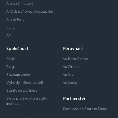
AI mazání titulků
AI Odstraňovač Vodoznaků
AI asistent
Vývojáři
API
Společnost
Porovnání
Ceník
vs TurboScribe
Blog
vs Otter.ai
Záznam změn
vs Rev
Výhody influencerů🎁
vs Sonix
Staňte se partnerem
Sleva pro školství a státní
Partnerství
instituce
Featured on Startup Fame