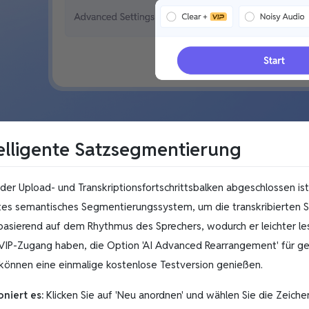
telligente Satzsegmentierung
er Upload- und Transkriptionsfortschrittsbalken abgeschlossen ist,
tes semantisches Segmentierungssystem, um die transkribierten S
basierend auf dem Rhythmus des Sprechers, wodurch er leichter lesb
VIP-Zugang haben, die Option 'AI Advanced Rearrangement' für 
können eine einmalige kostenlose Testversion genießen.
oniert es:
Klicken Sie auf 'Neu anordnen' und wählen Sie die Zeiche