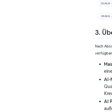
3. Üb
Nach Absc
verfügbar
Mas
eine
AI-
Qua
Kred
AI 
auß