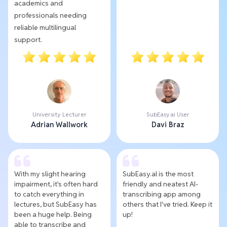
academics and
professionals needing
reliable multilingual
support.
University Lecturer
SubEasy.ai User
Adrian Wallwork
Davi Braz
With my slight hearing
SubEasy.al is the most
impairment, it's often hard
friendly and neatest AI-
to catch everything in
transcribing app among
lectures, but SubEasy has
others that I've tried. Keep it
been a huge help. Being
up!
able to transcribe and