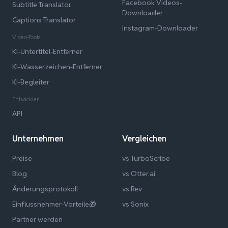
Facebook Videos-
Subtitle Translator
Downloader
Captions Translator
Instagram-Downloader
Video-Tools
KI-Untertitel-Entferner
KI-Wasserzeichen-Entferner
KI-Begleiter
Entwickler
API
Unternehmen
Vergleichen
Preise
vs TurboScribe
Blog
vs Otter.ai
Änderungsprotokoll
vs Rev
Einflussnehmer-Vorteile🎁
vs Sonix
Partner werden