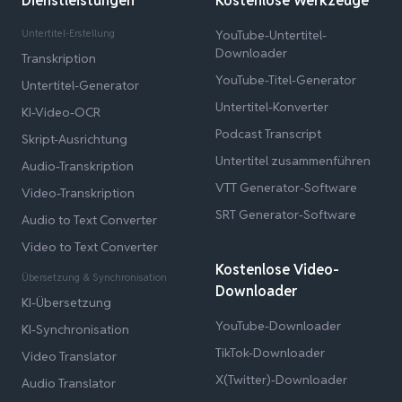
Dienstleistungen
Kostenlose Werkzeuge
Untertitel-Erstellung
YouTube-Untertitel-
Downloader
Transkription
YouTube-Titel-Generator
Untertitel-Generator
Untertitel-Konverter
KI-Video-OCR
Podcast Transcript
Skript-Ausrichtung
Untertitel zusammenführen
Audio-Transkription
VTT Generator-Software
Video-Transkription
SRT Generator-Software
Audio to Text Converter
Video to Text Converter
Kostenlose Video-
Übersetzung & Synchronisation
Downloader
KI-Übersetzung
YouTube-Downloader
KI-Synchronisation
TikTok-Downloader
Video Translator
X(Twitter)-Downloader
Audio Translator