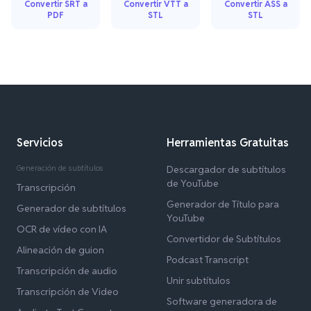
Convertir SRT a
Convertir VTT a
Convertir ASS a
PDF
STL
STL
Servicios
Herramientas Gratuitas
Generación de subtítulos
Descargador de subtítulos
de YouTube
Transcripción
Generador de Título para
Generador de subtítulos
YouTube
OCR de vídeo con IA
Convertidor de Subtítulos
Alineación de guion
Podcast Transcript
Transcripción de audio
Unir subtítulos
Transcripción de Video
Software generadora de