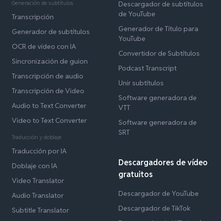
Generación de subtítulos
Descargador de subtítulos
de YouTube
Transcripción
Generador de Título para
Generador de subtítulos
YouTube
OCR de vídeo con IA
Convertidor de Subtítulos
Sincronización de guion
Podcast Transcript
Transcripción de audio
Unir subtítulos
Transcripción de Video
Software generadora de
Audio to Text Converter
VTT
Video to Text Converter
Software generadora de
SRT
Traducción y doblaje
Traducción por IA
Descargadores de vídeo
Doblaje con IA
gratuitos
Video Translator
Descargador de YouTube
Audio Translator
Descargador de TikTok
Subtitle Translator