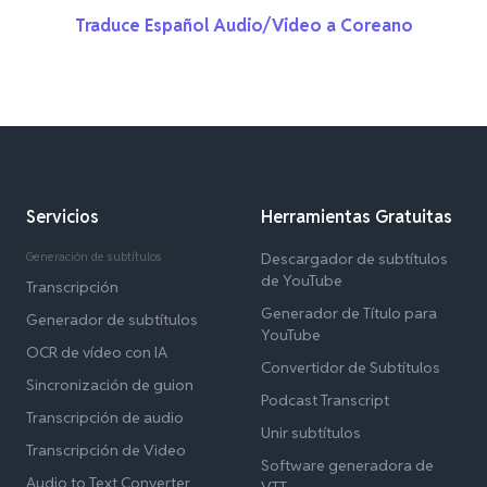
Traduce Español Audio/Video a Coreano
Servicios
Herramientas Gratuitas
Generación de subtítulos
Descargador de subtítulos
de YouTube
Transcripción
Generador de Título para
Generador de subtítulos
YouTube
OCR de vídeo con IA
Convertidor de Subtítulos
Sincronización de guion
Podcast Transcript
Transcripción de audio
Unir subtítulos
Transcripción de Video
Software generadora de
Audio to Text Converter
VTT