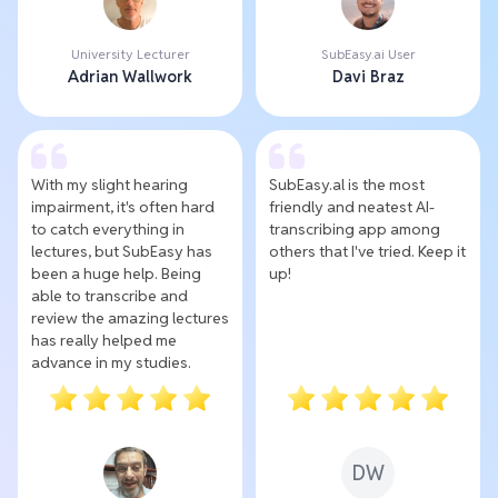
University Lecturer
SubEasy.ai User
Adrian Wallwork
Davi Braz
With my slight hearing
SubEasy.al is the most
impairment, it's often hard
friendly and neatest AI-
to catch everything in
transcribing app among
lectures, but SubEasy has
others that I've tried. Keep it
been a huge help. Being
up!
able to transcribe and
review the amazing lectures
has really helped me
advance in my studies.
DW