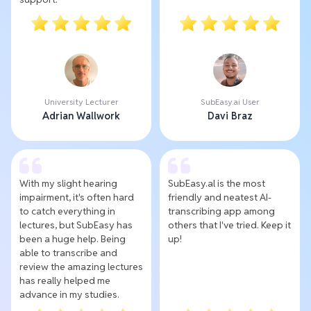
University Lecturer
SubEasy.ai User
Adrian Wallwork
Davi Braz
With my slight hearing
SubEasy.al is the most
impairment, it's often hard
friendly and neatest AI-
to catch everything in
transcribing app among
lectures, but SubEasy has
others that I've tried. Keep it
been a huge help. Being
up!
able to transcribe and
review the amazing lectures
has really helped me
advance in my studies.