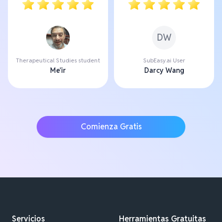
DW
Therapeutical Studies student
SubEasy.ai User
Me'ir
Darcy Wang
Comienza Gratis
Servicios
Herramientas Gratuitas