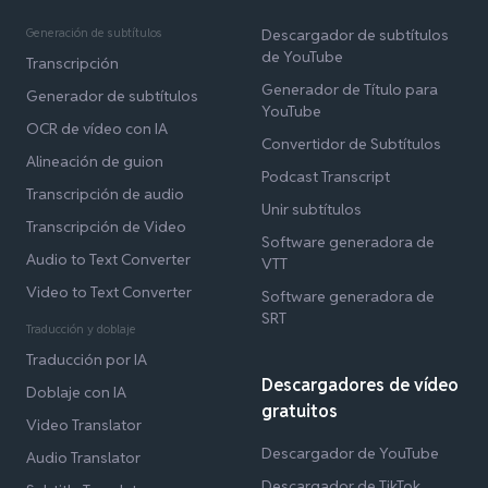
Generación de subtítulos
Descargador de subtítulos
de YouTube
Transcripción
Generador de Título para
Generador de subtítulos
YouTube
OCR de vídeo con IA
Convertidor de Subtítulos
Alineación de guion
Podcast Transcript
Transcripción de audio
Unir subtítulos
Transcripción de Video
Software generadora de
Audio to Text Converter
VTT
Video to Text Converter
Software generadora de
SRT
Traducción y doblaje
Traducción por IA
Descargadores de vídeo
Doblaje con IA
gratuitos
Video Translator
Descargador de YouTube
Audio Translator
Descargador de TikTok