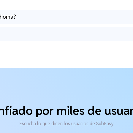
idioma?
nfiado por miles de usuar
Escucha lo que dicen los usuarios de SubEasy