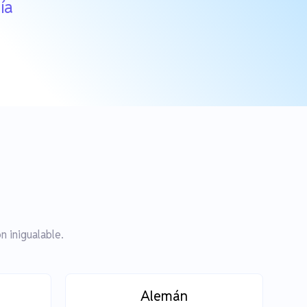
ía
 inigualable.
Alemán