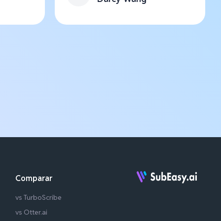
Comparar
vs TurboScribe
vs Otter.ai