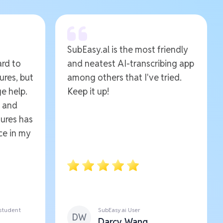
SubEasy.al is the most friendly
ard to
and neatest AI-transcribing app
ures, but
among others that I've tried.
e help.
Keep it up!
e and
ures has
ce in my
 student
SubEasy.ai User
DW
Darcy Wang