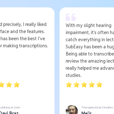
 precisely, I really liked
With my slight hearing
rface and the features.
impairment, it's often h
t has been the best I've
catch everything in lect
r making transcriptions.
SubEasy has been a hug
Being able to transcrib
review the amazing lect
really helped me advan
studies.
SubEasy.ai User
Therapeutical Studies
Davi Braz
Me'ir