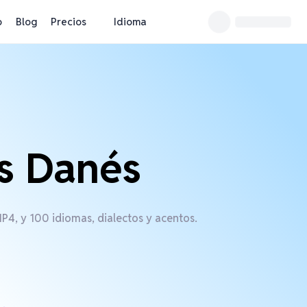
o
Blog
Precios
Idioma
s Danés
4, y 100 idiomas, dialectos y acentos.