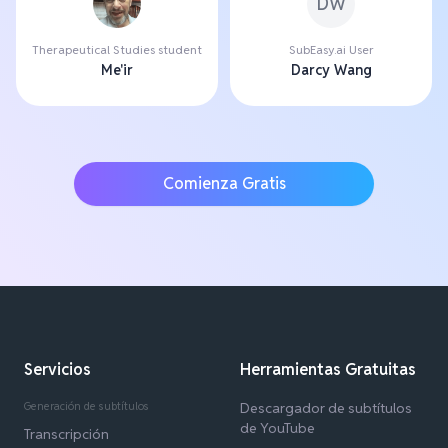
DW
Therapeutical Studies student
SubEasy.ai User
Me'ir
Darcy Wang
Comienza Gratis
Servicios
Herramientas Gratuitas
Generación de subtítulos
Descargador de subtítulos
de YouTube
Transcripción