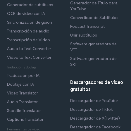
Generador de Título para
Generador de subtítulos
YouTube
OCR de vídeo con IA
Convertidor de Subtítulos
Sincronización de guion
Podcast Transcript
Transcripción de audio
Unir subtítulos
Transcripción de Video
Software generadora de
Audio to Text Converter
VTT
Video to Text Converter
Software generadora de
SRT
Traducción y doblaje
Traducción por IA
Descargadores de vídeo
Doblaje con IA
gratuitos
Video Translator
Descargador de YouTube
Audio Translator
Descargador de TikTok
Subtitle Translator
Descargador de X(Twitter)
Captions Translator
Descargador de Facebook
Herramientas de vídeo