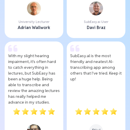
University Lecturer
SubEasy.ai User
Adrian Wallwork
Davi Braz
With my slight hearing
SubEasy.al is the most
impairment, it's often hard
friendly and neatest AI-
to catch everything in
transcribing app among
lectures, but SubEasy has
others that I've tried. Keep it
been a huge help. Being
up!
able to transcribe and
review the amazing lectures
has really helped me
advance in my studies.