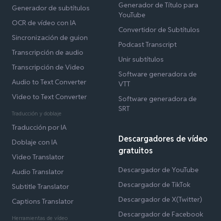
Generador de Título para
Generador de subtítulos
YouTube
OCR de vídeo con IA
Convertidor de Subtítulos
Sincronización de guion
Podcast Transcript
Transcripción de audio
Unir subtítulos
Transcripción de Video
Software generadora de
Audio to Text Converter
VTT
Video to Text Converter
Software generadora de
SRT
Traducción y doblaje
Traducción por IA
Descargadores de vídeo
Doblaje con IA
gratuitos
Video Translator
Descargador de YouTube
Audio Translator
Descargador de TikTok
Subtitle Translator
Descargador de X(Twitter)
Captions Translator
Descargador de Facebook
Herramientas de vídeo