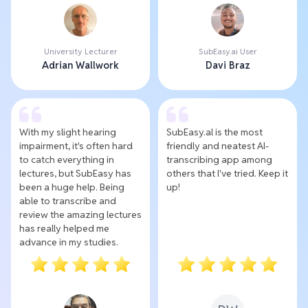
University Lecturer
SubEasy.ai User
Adrian Wallwork
Davi Braz
With my slight hearing
SubEasy.al is the most
impairment, it's often hard
friendly and neatest AI-
to catch everything in
transcribing app among
lectures, but SubEasy has
others that I've tried. Keep it
been a huge help. Being
up!
able to transcribe and
review the amazing lectures
has really helped me
advance in my studies.