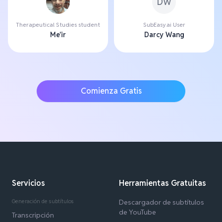
DW
Therapeutical Studies student
SubEasy.ai User
Me'ir
Darcy Wang
Comienza Gratis
Servicios
Herramientas Gratuitas
Generación de subtítulos
Descargador de subtítulos
de YouTube
Transcripción