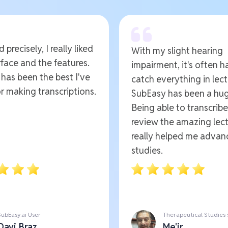
 precisely, I really liked
With my slight hearing
rface and the features.
impairment, it's often h
t has been the best I've
catch everything in lect
r making transcriptions.
SubEasy has been a hug
Being able to transcrib
review the amazing lect
really helped me advan
studies.
SubEasy.ai User
Therapeutical Studies
Davi Braz
Me'ir