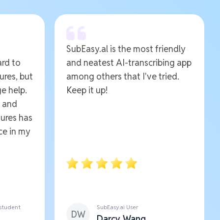
SubEasy.al is the most friendly
ard to
and neatest AI-transcribing app
ures, but
among others that I've tried.
e help.
Keep it up!
e and
ures has
ce in my
 student
SubEasy.ai User
DW
Darcy Wang