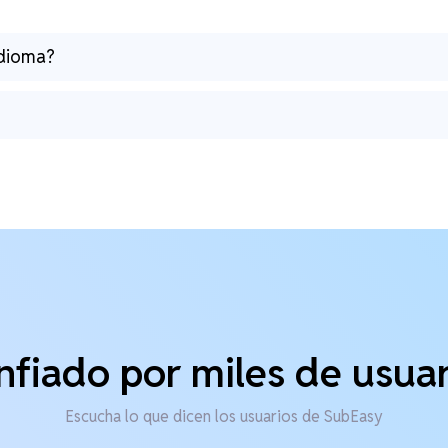
idioma?
nfiado por miles de usuar
Escucha lo que dicen los usuarios de SubEasy