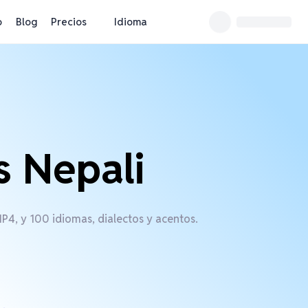
o
Blog
Precios
Idioma
s Nepali
4, y 100 idiomas, dialectos y acentos.