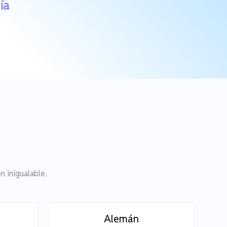
ía
 inigualable.
Alemán