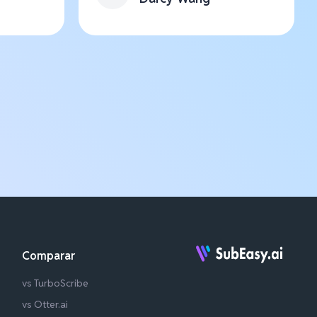
Comparar
vs TurboScribe
vs Otter.ai