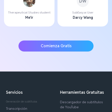
DW
Therapeutical Studies student
SubEasy.ai User
Me'ir
Darcy Wang
Comienza Gratis
Servicios
Herramientas Gratuitas
Generación de subtítulos
Descargador de subtítulos
de YouTube
Transcripción