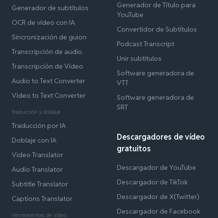
Generador de Título para
Generador de subtítulos
YouTube
OCR de vídeo con IA
Convertidor de Subtítulos
Sincronización de guion
Podcast Transcript
Transcripción de audio
Unir subtítulos
Transcripción de Video
Software generadora de
Audio to Text Converter
VTT
Video to Text Converter
Software generadora de
SRT
Traducción y doblaje
Traducción por IA
Descargadores de vídeo
Doblaje con IA
gratuitos
Video Translator
Descargador de YouTube
Audio Translator
Descargador de TikTok
Subtitle Translator
Descargador de X(Twitter)
Captions Translator
Descargador de Facebook
Herramientas de vídeo