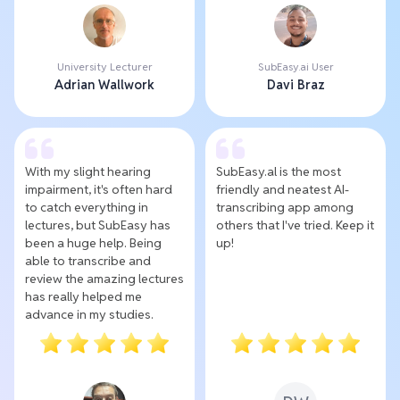
University Lecturer
SubEasy.ai User
Adrian Wallwork
Davi Braz
With my slight hearing
SubEasy.al is the most
impairment, it's often hard
friendly and neatest AI-
to catch everything in
transcribing app among
lectures, but SubEasy has
others that I've tried. Keep it
been a huge help. Being
up!
able to transcribe and
review the amazing lectures
has really helped me
advance in my studies.